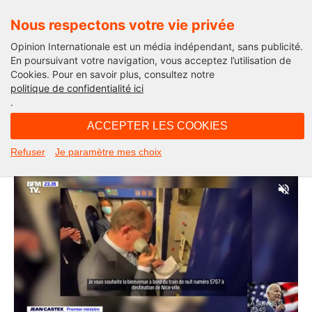
Nous respectons votre vie privée
Opinion Internationale est un média indépendant, sans publicité.
En poursuivant votre navigation, vous acceptez l’utilisation de
Cookies. Pour en savoir plus, consultez notre
La saga du LIT
politique de confidentialité ici
.
21H49 - samedi 22 mai 2021
ACCEPTER LES COOKIES
Le lit, la nuit, les trains selon Jean
Refuser
Je paramètre mes choix
Castex.