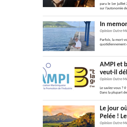
paru le 1er juille
sur l’autonomie d
In memor
Opinion Outre-M
Parfois, la mort v
quotidiennement c
AMPI et b
veut-il d
Opinion Outre-M
Le saviez-vous ? I
Dans la plupart de
Le jour o
Pelée ! L
Opinion Outre-M