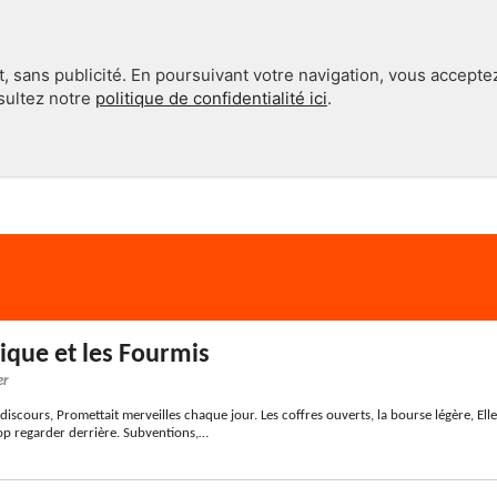
, sans publicité. En poursuivant votre navigation, vous accepte
nsultez notre
politique de confidentialité ici
.
INTERNATIONAL
EN 360°
ique et les Fourmis
er
discours, Promettait merveilles chaque jour. Les coffres ouverts, la bourse légère, Elle
rop regarder derrière. Subventions,…