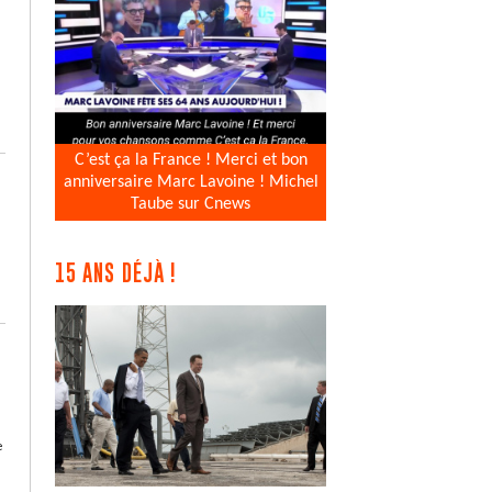
C’est ça la France ! Merci et bon
anniversaire Marc Lavoine ! Michel
Taube sur Cnews
15 ANS DÉJÀ !
e