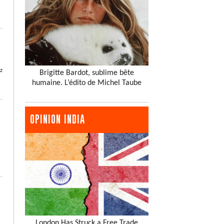
z
Brigitte Bardot, sublime bête
humaine. L’édito de Michel Taube
OPINION INDIA
London Has Struck a Free Trade