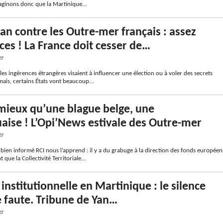
maginons donc que la Martinique…
an contre les Outre-mer français : assez
ces ! La France doit cesser de…
er
 les ingérences étrangères visaient à influencer une élection ou à voler des secrets
rmais, certains États vont beaucoup…
mieux qu’une blague belge, une
aise ! L’Opi’News estivale des Outre-mer
er
bien informé RCI nous l’apprend : il y a du grabuge à la direction des fonds européen
 que la Collectivité Territoriale…
 institutionnelle en Martinique : le silence
e faute. Tribune de Yan…
er