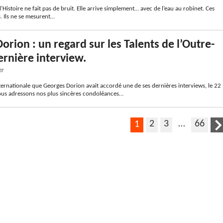
 l’Histoire ne fait pas de bruit. Elle arrive simplement… avec de l’eau au robinet. Ces
s. Ils ne se mesurent…
orion : un regard sur les Talents de l’Outre-
ernière interview.
er
ternationale que Georges Dorion avait accordé une de ses dernières interviews, le 22
Nous adressons nos plus sincères condoléances…
2
3
…
66
1