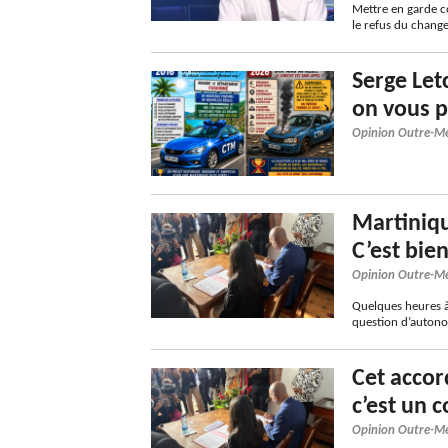
Mettre en garde co
le refus du chang
Serge Let
on vous p
Opinion Outre-M
Martiniqu
C’est bie
Opinion Outre-M
Quelques heures à 
question d’autono
Cet accor
c’est un 
Opinion Outre-M