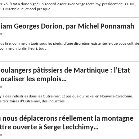
t 2026 L’Etat a donc signé un accord-cadre avec Serge Lecthimy, président de la CTM,
e la Martinique, et ceci presque…
iam Georges Dorion, par Michel Ponnamah
er
ous tire, comme un tapis sous les pieds, d’une discrétion existentielle que vous cultivie
omme un jardin fleuri, tout…
oulangers pâtissiers de Martinique : l’Etat
élocaliser les emplois…
er
l y a des industries dans les Outre-mer. Et pas que du nickel en Nouvelle-Calédonie.
s territoires d’Outre-mer, des industries…
ù nous déplacerons réellement la montagne
ettre ouverte à Serge Lectchimy…
er