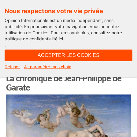
Nous respectons votre vie privée
Opinion Internationale est un média indépendant, sans
publicité. En poursuivant votre navigation, vous acceptez
l’utilisation de Cookies. Pour en savoir plus, consultez notre
La saga du LIT
politique de confidentialité ici
.
19H12 - samedi 8 mai 2021
ACCEPTER LES COOKIES
Le lit dans l’Art : un peu de beauté
Refuser
Je paramètre mes choix
ne nuit pas avec les Préraphaélites.
La chronique de Jean-Philippe de
Garate