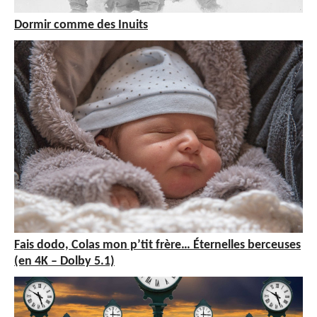
Dormir comme des Inuits
Fais dodo, Colas mon p’tit frère… Éternelles berceuses
(en 4K – Dolby 5.1)