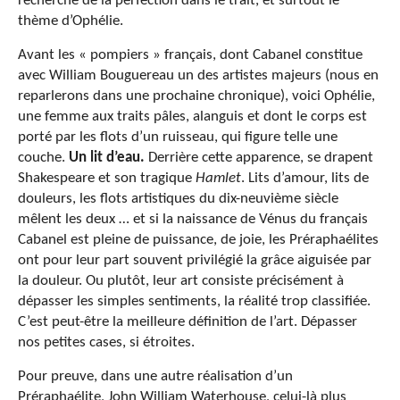
recherche de la perfection dans le trait, et surtout le
thème d’Ophélie.
Avant les « pompiers » français, dont Cabanel constitue
avec William Bouguereau un des artistes majeurs (nous en
reparlerons dans une prochaine chronique), voici Ophélie,
une femme aux traits pâles, alanguis et dont le corps est
porté par les flots d’un ruisseau, qui figure telle une
couche.
Un lit d’eau.
Derrière cette apparence, se drapent
Shakespeare et son tragique
Hamlet
. Lits d’amour, lits de
douleurs, les flots artistiques du dix-neuvième siècle
mêlent les deux … et si la naissance de Vénus du français
Cabanel est pleine de puissance, de joie, les Préraphaélites
ont pour leur part souvent privilégié la grâce aiguisée par
la douleur. Ou plutôt, leur art consiste précisément à
dépasser les simples sentiments, la réalité trop classifiée.
C’est peut-être la meilleure définition de l’art. Dépasser
nos petites cases, si étroites.
Pour preuve, dans une autre réalisation d’un
Préraphaélite, John William Waterhouse, celui-là plus