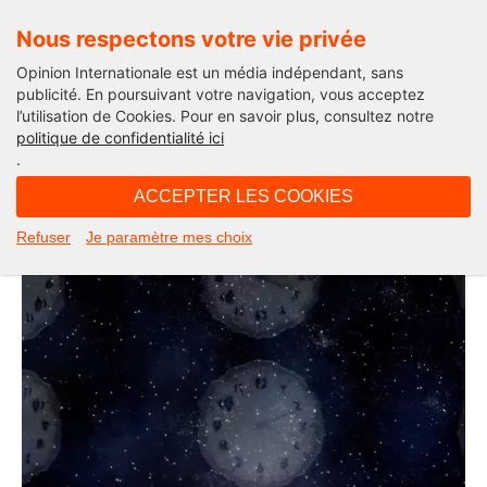
Nous respectons votre vie privée
Opinion Internationale est un média indépendant, sans
publicité. En poursuivant votre navigation, vous acceptez
l’utilisation de Cookies. Pour en savoir plus, consultez notre
La saga du LIT
politique de confidentialité ici
.
13H08 - vendredi 1 octobre 2021
ACCEPTER LES COOKIES
« Insomnie » by Marginal Ray
Refuser
Je paramètre mes choix
Une oeuvre musicale inspirée par la Saga du Lit