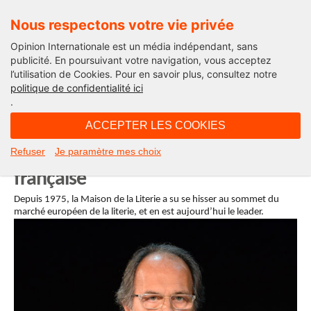
Nous respectons votre vie privée
Opinion Internationale est un média indépendant, sans
publicité. En poursuivant votre navigation, vous acceptez
l’utilisation de Cookies. Pour en savoir plus, consultez notre
La saga du LIT
politique de confidentialité ici
.
06H47 - samedi 11 décembre 2021
ACCEPTER LES COOKIES
Les secrets de la Maison de la
Refuser
Je paramètre mes choix
Literie : 40 ans de succès à la
française
Depuis 1975, la Maison de la Literie a su se hisser au sommet du
marché européen de la literie, et en est aujourd’hui le leader.