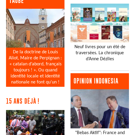
TAUBE
Neuf livres pour un été de
De la doctrine de Louis
traversées. La chronique
Aliot, Maire de Perpignan :
d’Anne Dézîles
« catalan d’abord, français
toujours ! ». Ou quand
identité locale et identité
OPINION INDONESIA
nationale ne font qu’un !
15 ANS DÉJÀ !
"Bebas Aktif": France and