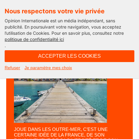
Nous respectons votre vie privée
Opinion Internationale est un média indépendant, sans
publicité. En poursuivant votre navigation, vous acceptez
l’utilisation de Cookies. Pour en savoir plus, consultez notre
Opinion Outre-Mer
politique de confidentialité ici
.
ACCEPTER LES COOKIES
CE
QUI
SE
Refuser
Je paramètre mes choix
JOUE DANS LES OUTRE-MER, C’EST UNE
CERTAINE IDÉE DE LA FRANCE, DE SON