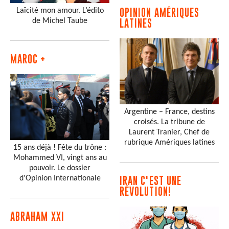
Laïcité mon amour. L’édito
OPINION AMÉRIQUES
de Michel Taube
LATINES
MAROC +
Argentine – France, destins
croisés. La tribune de
Laurent Tranier, Chef de
rubrique Amériques latines
15 ans déjà ! Fête du trône :
Mohammed VI, vingt ans au
pouvoir. Le dossier
d'Opinion Internationale
IRAN C'EST UNE
RÉVOLUTION!
ABRAHAM XXI