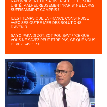
RAYONNEMENT, DE SA DIVERSITÉ ET DE SON
UNITÉ. MALHEUREUSEMENT “PARIS” NE L’A PAS
SUFFISAMMENT COMPRIS !
IL EST TEMPS QUE LA FRANCE CONSTRUISE
AVEC SES OUTRE-MER DES SOLUTIONS
D’AVENIR.
SA YO PAKA DI ZOT, ZOT POU SAV* /
*CE QUE
VOUS NE SAVEZ PEUT-ÊTRE PAS, CE QUE VOUS
DEVEZ SAVOIR !