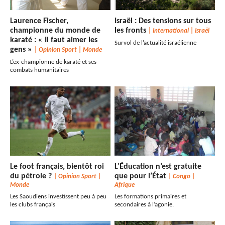
Laurence Fischer,
Israël : Des tensions sur tous
championne du monde de
les fronts
|
International
|
Israël
karaté : « Il faut aimer les
Survol de l’actualité israélienne
gens »
|
Opinion Sport
|
Monde
L’ex-championne de karaté et ses
combats humanitaires
Le foot français, bientôt roi
L’Éducation n’est gratuite
du pétrole ?
que pour l’État
|
Opinion Sport
|
|
Congo
|
Monde
Afrique
Les Saoudiens investissent peu à peu
Les formations primaires et
les clubs français
secondaires à l’agonie.