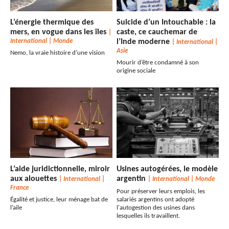
L’énergie thermique des
Suicide d’un Intouchable : la
mers, en vogue dans les îles
caste, ce cauchemar de
|
International
|
Monde
l’Inde moderne
|
International
|
Asie
Nemo, la vraie histoire d’une vision
Mourir d’être condamné à son
origine sociale
L’aide juridictionnelle, miroir
Usines autogérées, le modèle
aux alouettes
argentin
|
International
|
|
International
|
Monde
France
Pour préserver leurs emplois, les
Égalité et justice, leur ménage bat de
salariés argentins ont adopté
l’aile
l'autogestion des usines dans
lesquelles ils travaillent.