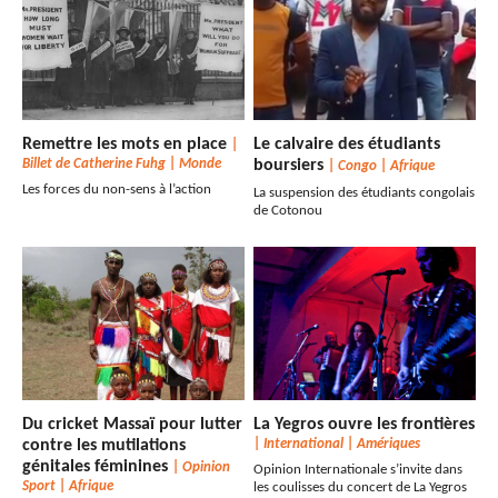
Remettre les mots en place
Le calvaire des étudiants
|
Billet de Catherine Fuhg
|
Monde
boursiers
|
Congo
|
Afrique
Les forces du non-sens à l’action
La suspension des étudiants congolais
de Cotonou
Du cricket Massaï pour lutter
La Yegros ouvre les frontières
contre les mutilations
|
International
|
Amériques
génitales féminines
|
Opinion
Opinion Internationale s’invite dans
Sport
|
Afrique
les coulisses du concert de La Yegros