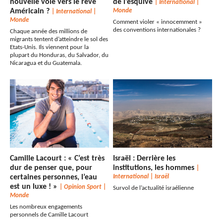
nouvelle voie vers le rêve
de l’esquive
|
International
|
Américain ?
Monde
|
International
|
Monde
Comment violer « innocemment »
des conventions internationales ?
Chaque année des millions de
migrants tentent d’atteindre le sol des
Etats-Unis. Ils viennent pour la
plupart du Honduras, du Salvador, du
Nicaragua et du Guatemala.
Camille Lacourt : « C’est très
Israël : Derrière les
dur de penser que, pour
institutions, les hommes
|
certaines personnes, l’eau
International
|
Israël
est un luxe ! »
|
Opinion Sport
|
Survol de l’actualité israélienne
Monde
Les nombreux engagements
personnels de Camille Lacourt