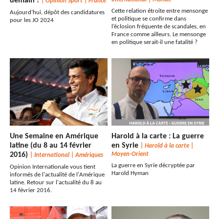
demain !
|
Opinion Sport
|
France
Cette relation étroite entre mensonge
Aujourd’hui, dépôt des candidatures
et politique se confirme dans
pour les JO 2024
l’éclosion fréquente de scandales, en
France comme ailleurs. Le mensonge
en politique serait-il une fatalité ?
Une Semaine en Amérique
Harold à la carte : La guerre
latine (du 8 au 14 février
en Syrie
|
Harold à la carte
|
2016)
Moyen-Orient
|
International
|
Amériques
La guerre en Syrie décryptée par
Opinion Internationale vous tient
Harold Hyman
informés de l'actualité de l'Amérique
latine. Retour sur l'actualité du 8 au
14 février 2016.