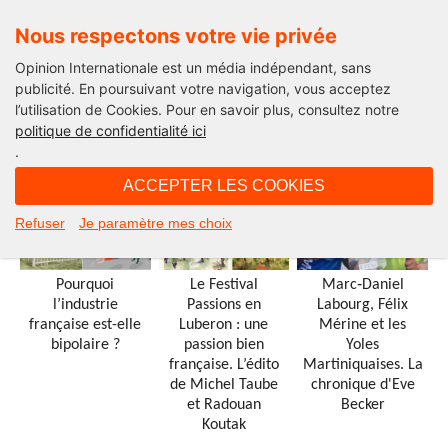
Nous respectons votre vie privée
Opinion Internationale est un média indépendant, sans
publicité. En poursuivant votre navigation, vous acceptez
l’utilisation de Cookies. Pour en savoir plus, consultez notre
politique de confidentialité ici
OPINION
OPINION
OPINION
.
ENTREPRENEURS
TERRITOIRES
OUTRE-MER
ACCEPTER LES COOKIES
Refuser
Je paramètre mes choix
Pourquoi
Le Festival
Marc‑Daniel
l’industrie
Passions en
Labourg, Félix
française est-elle
Luberon : une
Mérine et les
bipolaire ?
passion bien
Yoles
française. L’édito
Martiniquaises. La
de Michel Taube
chronique d'Eve
et Radouan
Becker
Koutak