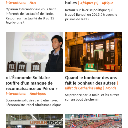
International
|
Asie
bulles
|
Afriques (2)
|
Afrique
Opinion Internationale vous tient
Retour sur la crise politique qui
informés de l'actualité de l'Inde.
frappé Bangui en 2013 à travers le
Retour sur l'actualité du 8 au 15
prisme de la BD
février 2016
« L’Économie Solidaire
Quand le bonheur des uns
souffre d’un manque de
fait le bonheur des autres
|
reconnaissance au Pérou »
Billet de Catherine Fuhg
|
Monde
|
International
|
Amériques
Se prendre par la main, et les autres
sur un bout de chemin
Economie solidaire : entretien avec
l'économiste Pabel Aimituma Colque