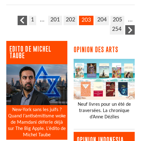
1
…
201
202
204
205
…
203
254
EDITO DE MICHEL
OPINION DES ARTS
TAUBE
Neuf livres pour un été de
New-York sans les juifs ?
traversées. La chronique
Quand l’antisémitisme woke
d’Anne Dézîles
de Mamdani déferle déjà
sur The Big Apple. L’édito de
Michel Taube
OPINION INDONESIA