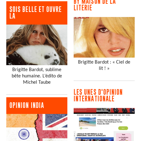
BY MAISON DE LA
LITERIE
SOIS BELLE ET OUVRE
LA
Brigitte Bardot : « Ciel de
lit ! »
Brigitte Bardot, sublime
bête humaine. L’édito de
Michel Taube
LES UNES D'OPINION
INTERNATIONALE
OPINION INDIA