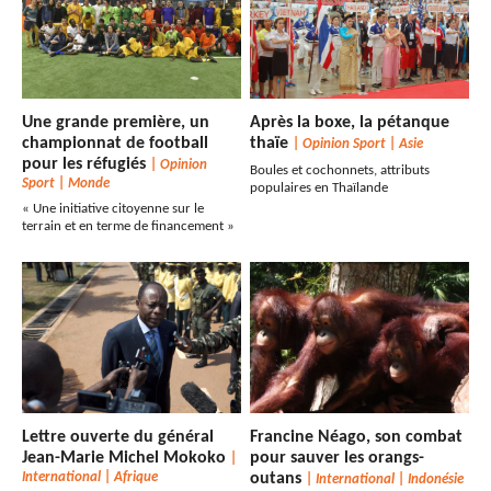
Une grande première, un
Après la boxe, la pétanque
championnat de football
thaïe
|
Opinion Sport
|
Asie
pour les réfugiés
|
Opinion
Boules et cochonnets, attributs
Sport
|
Monde
populaires en Thaïlande
« Une initiative citoyenne sur le
terrain et en terme de financement »
Lettre ouverte du général
Francine Néago, son combat
Jean-Marie Michel Mokoko
pour sauver les orangs-
|
International
|
Afrique
outans
|
International
|
Indonésie