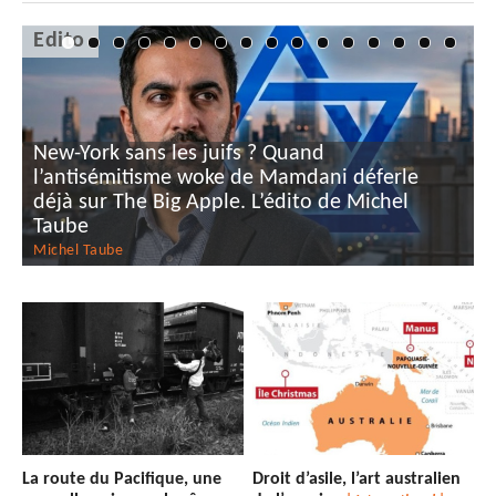
Edito
? Quand
e Mamdani déferle
L’édito de Michel
FIFA : au secours, Platini, rev
Michel Taube
Michel
Taube
La route du Pacifique, une
Droit d’asile, l’art australien