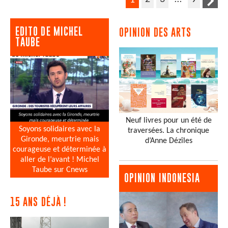
EDITO DE MICHEL
OPINION DES ARTS
TAUBE
Neuf livres pour un été de
Soyons solidaires avec la
traversées. La chronique
Gironde, meurtrie mais
d’Anne Dézîles
courageuse et déterminée à
aller de l’avant ! Michel
Taube sur Cnews
OPINION INDONESIA
15 ANS DÉJÀ !