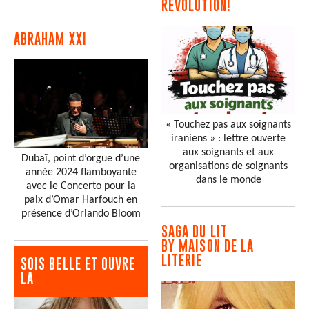
RÉVOLUTION!
ABRAHAM XXI
« Touchez pas aux soignants
iraniens » : lettre ouverte
aux soignants et aux
Dubaï, point d’orgue d’une
organisations de soignants
année 2024 flamboyante
dans le monde
avec le Concerto pour la
paix d’Omar Harfouch en
présence d’Orlando Bloom
SAGA DU LIT
BY MAISON DE LA
LITERIE
SOIS BELLE ET OUVRE
LA