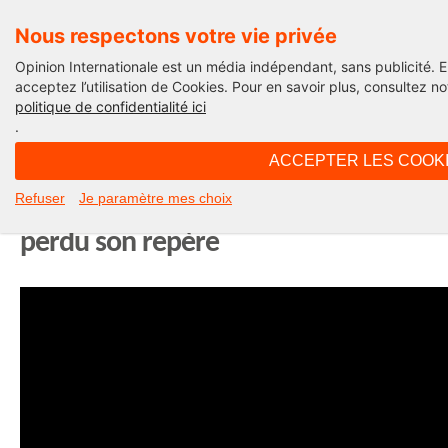
Nous respectons votre vie privée
Opinion Internationale est un média indépendant, sans publicité. 
acceptez l’utilisation de Cookies. Pour en savoir plus, consultez no
politique de confidentialité ici
Paris Monde
.
ACCEPTER LES COOK
15H08 - mardi 29 mars 2016
Refuser
Je paramètre mes choix
Paris XIII : le quartier de Rungis a
perdu son repère