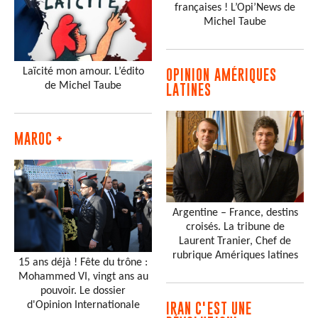
françaises ! L’Opi’News de
Michel Taube
Laïcité mon amour. L’édito
OPINION AMÉRIQUES
de Michel Taube
LATINES
MAROC +
Argentine – France, destins
croisés. La tribune de
Laurent Tranier, Chef de
rubrique Amériques latines
15 ans déjà ! Fête du trône :
Mohammed VI, vingt ans au
pouvoir. Le dossier
d'Opinion Internationale
IRAN C'EST UNE