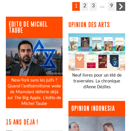
2
3
…
9
1
EDITO DE MICHEL
OPINION DES ARTS
TAUBE
Neuf livres pour un été de
New-York sans les juifs ?
traversées. La chronique
Quand l’antisémitisme woke
d’Anne Dézîles
de Mamdani déferle déjà
sur The Big Apple. L’édito de
Michel Taube
OPINION INDONESIA
15 ANS DÉJÀ !