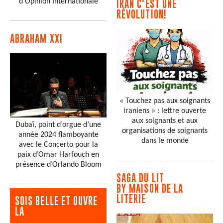
d'Opinion Internationale
IRAN C'EST UNE
RÉVOLUTION!
ABRAHAM XXI
« Touchez pas aux soignants
iraniens » : lettre ouverte
aux soignants et aux
Dubaï, point d’orgue d’une
organisations de soignants
année 2024 flamboyante
dans le monde
avec le Concerto pour la
paix d’Omar Harfouch en
présence d’Orlando Bloom
SAGA DU LIT
BY MAISON DE LA
LITERIE
SOIS BELLE ET OUVRE
LA