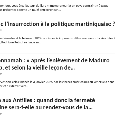
njour. Vous êtes l’auteur du livre « Entrepreneuriat en pays contraint » (Nexus
ous présentez comme un multi entrepreneur.…
de l’insurrection à la politique martiniquaise 
er
e désordre et la haine en 2024, après avoir imposé un débat erroné sur la vie chère 
s, Rodrigue Petitot se lance en…
onnamah : « après l’enlèvement de Maduro
, et selon la vieille leçon de…
er
ervention-éclair menée le 3 janvier 2025 par les forces américaines au Venezuela dans
er et d’exfiltrer vers…
aux Antilles : quand donc la fermeté
ine sera-t-elle au rendez-vous de la…
er