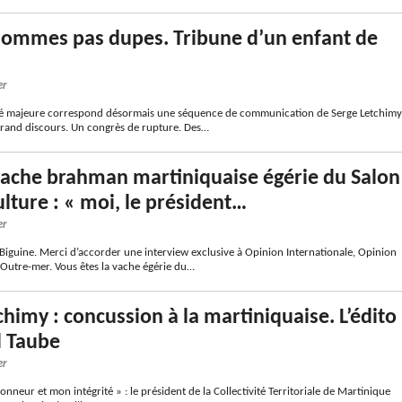
sommes pas dupes. Tribune d’un enfant de
er
té majeure correspond désormais une séquence de communication de Serge Letchimy
rand discours. Un congrès de rupture. Des…
vache brahman martiniquaise égérie du Salon
ulture : « moi, le président…
er
guine. Merci d’accorder une interview exclusive à Opinion Internationale, Opinion
 Outre-mer. Vous êtes la vache égérie du…
chimy : concussion à la martiniquaise. L’édito
l Taube
er
neur et mon intégrité » : le président de la Collectivité Territoriale de Martinique