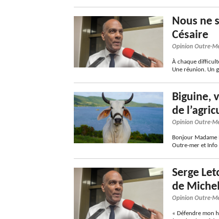
Nous ne 
Césaire
Opinion Outre-M
À chaque difficul
Une réunion. Un g
Biguine, 
de l’agric
Opinion Outre-M
Bonjour Madame Bi
Outre-mer et Info
Serge Let
de Miche
Opinion Outre-M
« Défendre mon hon