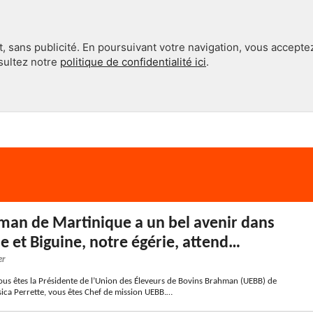
, sans publicité. En poursuivant votre navigation, vous accepte
nsultez notre
politique de confidentialité ici
.
INTERNATIONAL
EN 360°
man de Martinique a un bel avenir dans
e et Biguine, notre égérie, attend…
er
ous êtes la Présidente de l’Union des Éleveurs de Bovins Brahman (UEBB) de
sica Perrette, vous êtes Chef de mission UEBB.…