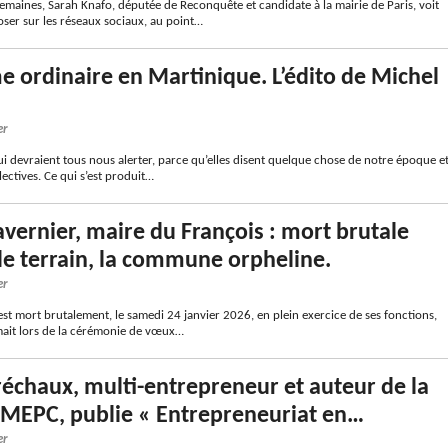
emaines, Sarah Knafo, députée de Reconquête et candidate à la mairie de Paris, voit
oser sur les réseaux sociaux, au point…
e ordinaire en Martinique. L’édito de Michel
er
qui devraient tous nous alerter, parce qu’elles disent quelque chose de notre époque e
lectives. Ce qui s’est produit…
vernier, maire du François : mort brutale
de terrain, la commune orpheline.
er
st mort brutalement, le samedi 24 janvier 2026, en plein exercice de ses fonctions,
imait lors de la cérémonie de vœux…
chaux, multi-entrepreneur et auteur de la
MEPC, publie « Entrepreneuriat en…
er