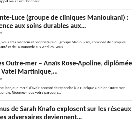
appel mais c’est l’honneur…
inte-Luce (groupe de cliniques Manioukani) :
gence aux soins durables aux…
er
e, vous êtes médecin et propriétaire du groupe Manioukani, composé de cliniques
anté et de l’autonomie aux Antilles. Vous…
es Outre-mer – Anaïs Rose-Apoline, diplômée
e Vatel Martinique,…
er
e, bonjour, merci d’avoir accepté de répondre à la rubrique Opinion Outre-mer
tionale. Résumez-nous votre parcours…
nus de Sarah Knafo explosent sur les réseaux
ses adversaires deviennent…