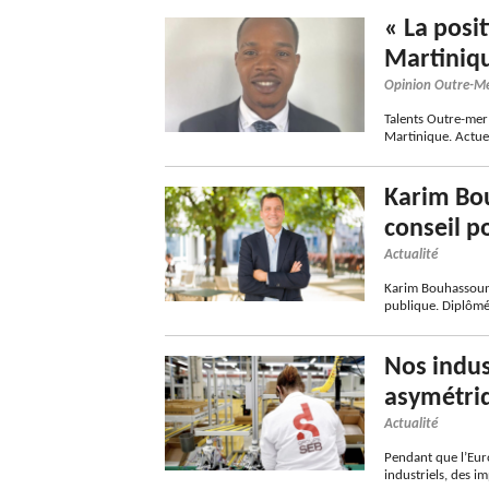
« La posi
Martiniqu
Opinion Outre-M
Talents Outre-mer 
Martinique. Actue
Karim Bo
conseil p
Actualité
Karim Bouhassoun s
publique. Diplômé
Nos indus
asymétri
Actualité
Pendant que l’Eur
industriels, des i