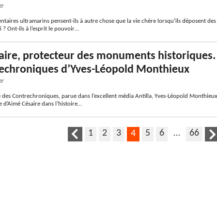
er
taires ultramarins pensent-ils à autre chose que la vie chère lorsqu’ils déposent des
 ? Ont-ils à l’esprit le pouvoir…
ire, protecteur des monuments historiques.
rechroniques d’Yves-Léopold Monthieux
er
e des Contrechroniques, parue dans l’excellent média Antilla, Yves-Léopold Monthieu
ce d’Aimé Césaire dans l’histoire…
1
2
3
5
6
…
66
4