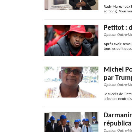
Rudy Maréchaux bo
éditions). Vous v
Petitot : 
Opinion Outre-M
Après avoir semé l
tous les politique
Michel P
par Trump
Opinion Outre-M
Le succès de l’int
le but de neutralis
Darmanin 
républica
Opinion Outre-M