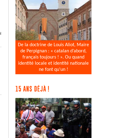
l
De la doctrine de Louis Aliot, Maire
de Perpignan : « catalan d’abord,
français toujours ! ». Ou quand
identité locale et identité nationale
ne font qu’un !
15 ANS DÉJÀ !