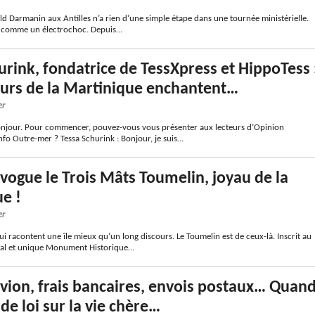
d Darmanin aux Antilles n’a rien d’une simple étape dans une tournée ministérielle.
ue comme un électrochoc. Depuis…
urink, fondatrice de TessXpress et HippoTess 
eurs de la Martinique enchantent…
er
onjour. Pour commencer, pouvez-vous vous présenter aux lecteurs d’Opinion
Info Outre-mer ? Tessa Schurink : Bonjour, je suis…
vogue le Trois Mâts Toumelin, joyau de la
e !
er
 qui racontent une île mieux qu’un long discours. Le Toumelin est de ceux-là. Inscrit au
nal et unique Monument Historique…
’avion, frais bancaires, envois postaux… Quan
de loi sur la vie chère…