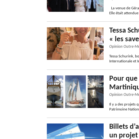
La venue de Géral
Elle était attend
Tessa Sch
« les sav
Opinion Outre-M
Tessa Schurink, b
Internationale et 
Pour que 
Martiniqu
Opinion Outre-M
Il y a des projets
Patrimoine Natio
Billets d
un projet 