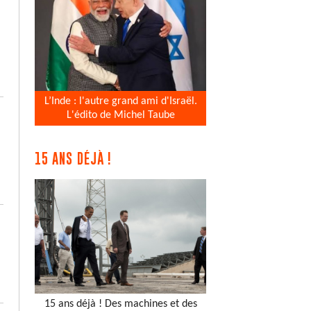
L’Inde : l'autre grand ami d'Israël.
L'édito de Michel Taube
15 ANS DÉJÀ !
15 ans déjà ! Des machines et des