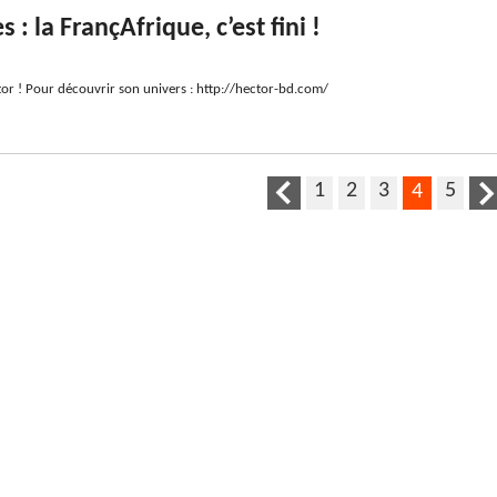
s : la FrançAfrique, c’est fini !
tor ! Pour découvrir son univers : http://hector-bd.com/
1
2
3
5
4