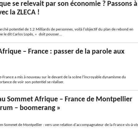
frique se relevait par son économie ? Passons à
vec la ZLECA !
ché potentiel de 1.2 Milliards de personnes, voilà l'objectif du plan de rebond en
e le dit Carlos Lopès, « doit pousser…
rique – France : passer de la parole aux
-France a mis à nouveau sur le devant de la scène l’incroyable dynamisme du
ortance de voir son potentiel se réaliser.
au Sommet Afrique – France de Montpellier
Forum – boomerang »
um Sommet de Montpellier : vers une relation d'accompagnateur de la France vis-à-vi