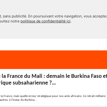
, sans publicité. En poursuivant votre navigation, vous accepte
nsultez notre
politique de confidentialité ici
.
INTERNATIONAL
EN 360°
e la France du Mali : demain le Burkina Faso e
frique subsaharienne ?…
 la France, mais quelle erreur stratégique pour nos amis africains. Ce retrait militaire
'autres, à l'instar du Burkina…