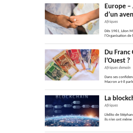
Europe – 
d’un ave
Afriques
Dès 1961, Léon Mb
l’Organisation de 
Du Franc 
l’Ouest ?
Afriques demain
Dans ses confiden
Macron a-t-il parlé
La blockc
Afriques
L’édito de Stépha
ils n’en ont même 