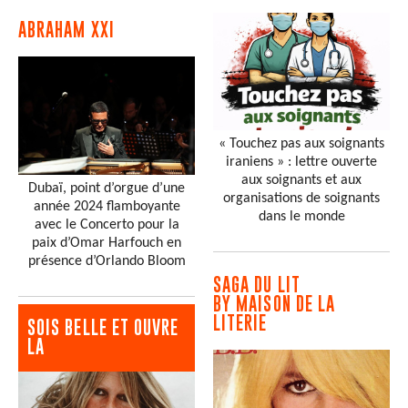
ABRAHAM XXI
« Touchez pas aux soignants
iraniens » : lettre ouverte
aux soignants et aux
Dubaï, point d’orgue d’une
organisations de soignants
année 2024 flamboyante
dans le monde
avec le Concerto pour la
paix d’Omar Harfouch en
présence d’Orlando Bloom
SAGA DU LIT
BY MAISON DE LA
LITERIE
SOIS BELLE ET OUVRE
LA