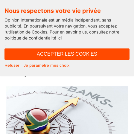
Nous respectons votre vie privée
Opinion Internationale est un média indépendant, sans
publicité. En poursuivant votre navigation, vous acceptez
l’utilisation de Cookies. Pour en savoir plus, consultez notre
Actualité
politique de confidentialité ici
.
06H52 - dimanche 17 octobre 2021
ACCEPTER LES COOKIES
Sommet Afrique – France : passer
Refuser
Je paramètre mes choix
de la parole aux actions