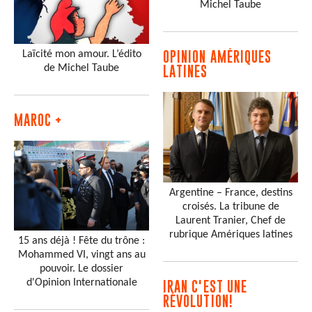
Michel Taube
Laïcité mon amour. L’édito
OPINION AMÉRIQUES
de Michel Taube
LATINES
MAROC +
Argentine – France, destins
croisés. La tribune de
Laurent Tranier, Chef de
rubrique Amériques latines
15 ans déjà ! Fête du trône :
Mohammed VI, vingt ans au
pouvoir. Le dossier
d'Opinion Internationale
IRAN C'EST UNE
RÉVOLUTION!