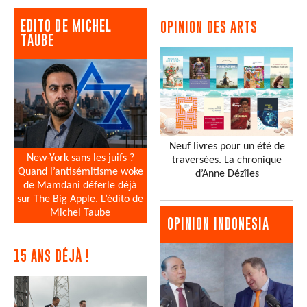
EDITO DE MICHEL
OPINION DES ARTS
TAUBE
Neuf livres pour un été de
New-York sans les juifs ?
traversées. La chronique
Quand l’antisémitisme woke
d’Anne Dézîles
de Mamdani déferle déjà
sur The Big Apple. L’édito de
Michel Taube
OPINION INDONESIA
15 ANS DÉJÀ !