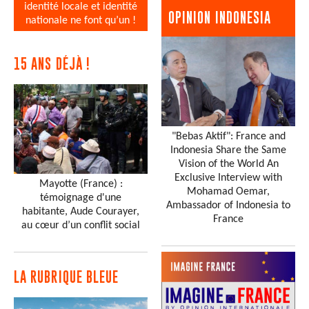
identité locale et identité
OPINION INDONESIA
nationale ne font qu’un !
15 ANS DÉJÀ !
"Bebas Aktif": France and
Indonesia Share the Same
Vision of the World An
Exclusive Interview with
Mayotte (France) :
Mohamad Oemar,
témoignage d'une
Ambassador of Indonesia to
habitante, Aude Courayer,
France
au cœur d’un conflit social
LA RUBRIQUE BLEUE