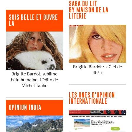
SAGA DU LIT
BY MAISON DE LA
LITERIE
SOIS BELLE ET OUVRE
LA
Brigitte Bardot : « Ciel de
lit ! »
Brigitte Bardot, sublime
bête humaine. L’édito de
Michel Taube
LES UNES D'OPINION
INTERNATIONALE
OPINION INDIA