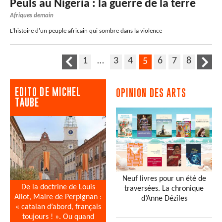
Peuls au Nigeria : la guerre de la terre
Afriques demain
L'histoire d'un peuple africain qui sombre dans la violence
1
…
3
4
6
7
8
5
EDITO DE MICHEL
OPINION DES ARTS
TAUBE
Neuf livres pour un été de
De la doctrine de Louis
traversées. La chronique
Aliot, Maire de Perpignan :
d’Anne Dézîles
« catalan d’abord, français
toujours ! ». Ou quand