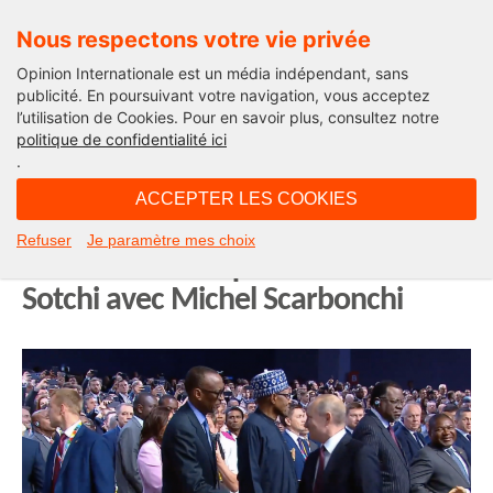
Nous respectons votre vie privée
Opinion Internationale est un média indépendant, sans
publicité. En poursuivant votre navigation, vous acceptez
l’utilisation de Cookies. Pour en savoir plus, consultez notre
Afriques demain
politique de confidentialité ici
.
17H26 - mercredi 23 octobre 2019
ACCEPTER LES COOKIES
Forum Russie-Afrique : le retour de
Refuser
Je paramètre mes choix
la Russie en Afrique. En direct de
Sotchi avec Michel Scarbonchi