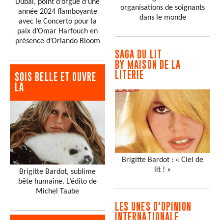
Dubaï, point d’orgue d’une
organisations de soignants
année 2024 flamboyante
dans le monde
avec le Concerto pour la
paix d’Omar Harfouch en
présence d’Orlando Bloom
SAGA DU LIT
BY MAISON DE LA
LITERIE
SOIS BELLE ET OUVRE
LA
Brigitte Bardot : « Ciel de
lit ! »
Brigitte Bardot, sublime
bête humaine. L’édito de
Michel Taube
LES UNES D'OPINION
INTERNATIONALE