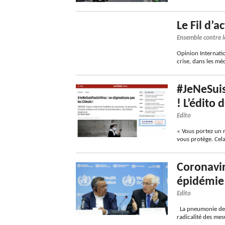
Le Fil d’a
Ensemble contre l
Opinion Internatio
crise, dans les mé
#JeNeSuis
! L’édito
Edito
« Vous portez un 
vous protège. Cela
Coronavir
épidémie 
Edito
La pneumonie de W
radicalité des mes