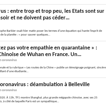
s : entre trop et trop peu, les Etats sont sur
rasoir et ne doivent pas céder…
phe Barbier osait hier matin poser les termes d’une équation qui hante l’esprit de
s de la planète : « pour sauver quelques…
ez pas votre empathie en quarantaine » :
 Chinoise de Wuhan en France. Un…
e coronavirus
nale et la rubrique « Les routes de la Chine » publie un témoignage poignant, sincère
illant d’une étudiante…
coronavirus : déambulation à Belleville
e coronavirus
2020. À 13h, TF1 montre Shanghai, plus grande mégapole chinoise, avec ses 25
ts, à côté de laquelle Paris est un sympathique…