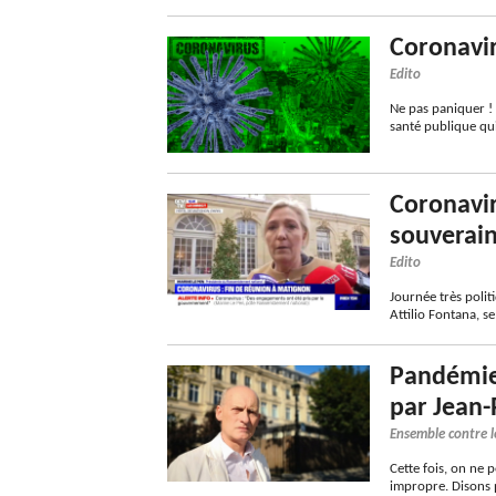
Coronaviru
Edito
Ne pas paniquer ! 
santé publique qui
Coronavir
souverain
Edito
Journée très polit
Attilio Fontana, 
Pandémie,
par Jean-
Ensemble contre l
Cette fois, on ne p
impropre. Disons 