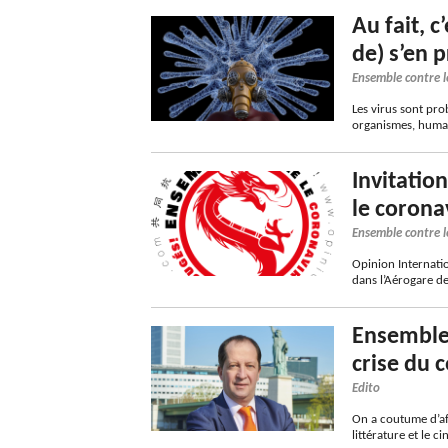
Au fait, 
de) s’en 
Ensemble contre l
Les virus sont prob
organismes, humai
Invitatio
le corona
Ensemble contre l
Opinion Internatio
dans l’Aérogare de
Ensemble,
crise du 
Edito
On a coutume d’af
littérature et le 