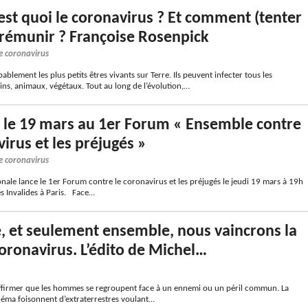
c’est quoi le coronavirus ? Et comment (tenter
prémunir ? Françoise Rosenpick
e coronavirus
ablement les plus petits êtres vivants sur Terre. Ils peuvent infecter tous les
ns, animaux, végétaux. Tout au long de l’évolution,…
n le 19 mars au 1er Forum « Ensemble contre
virus et les préjugés »
e coronavirus
nale lance le 1er Forum contre le coronavirus et les préjugés le jeudi 19 mars à 19h
s Invalides à Paris. Face…
 et seulement ensemble, nous vaincrons la
coronavirus. L’édito de Michel…
firmer que les hommes se regroupent face à un ennemi ou un péril commun. La
cinéma foisonnent d’extraterrestres voulant…