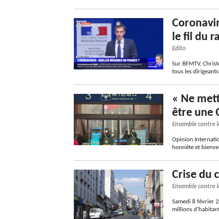
Coronaviru
le fil du 
Edito
Sur BFMTV, Christo
tous les dirigeant
« Ne mett
être une
Ensemble contre l
Opinion Internatio
honnête et bienve
Crise du 
Ensemble contre l
Samedi 8 février 
millions d’habitan