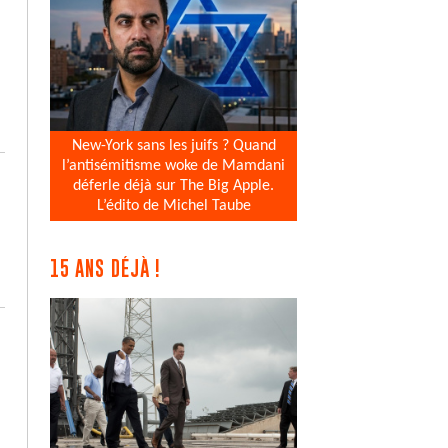
New-York sans les juifs ? Quand
l’antisémitisme woke de Mamdani
déferle déjà sur The Big Apple.
L’édito de Michel Taube
15 ANS DÉJÀ !