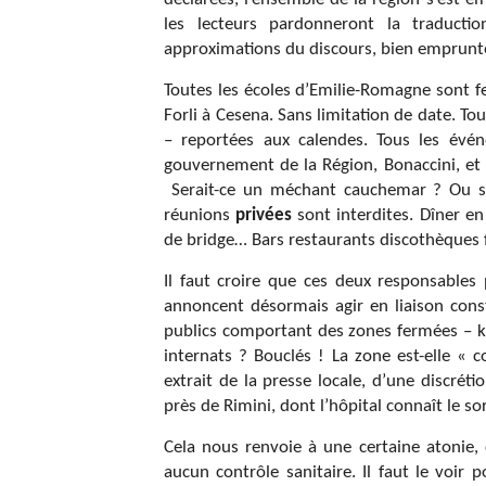
les lecteurs pardonneront la traducti
approximations du discours, bien emprunt
Toutes les écoles d’Emilie-Romagne sont fe
Forli à Cesena. Sans limitation de date. Tou
– reportées aux calendes. Tous les évé
gouvernement de la Région, Bonaccini, et 
Serait-ce un méchant cauchemar ? Ou se 
réunions
privées
sont interdites. Dîner en
de bridge… Bars restaurants discothèques f
Il faut croire que ces deux responsables 
annoncent désormais agir en liaison cons
publics comportant des zones fermées – kio
internats ? Bouclés ! La zone est-elle «
extrait de la presse locale, d’une discré
près de Rimini, dont l’hôpital connaît le so
Cela nous renvoie à une certaine atonie, 
aucun contrôle sanitaire. Il faut le voir