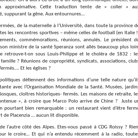
on approximative. Cette traduction tente de « coller » au
é, suppurant la gêne. Aux entournures…
rmées, de la maternelle à l’Université, dans toute la province d
tes les rencontres sportives – même celles de football (en Italie !
nements, commémorations, réunions, annulés. Le président d
son ministre de la santé Speranza sont allés beaucoup plus loin
retrouve-t-on sous Louis-Philippe et le choléra de 1832 : le
 famille ? Réunions de copropriété, syndicats, associations, club
ermés…. Et les églises ?
politiques détiennent des informations d’une telle nature qu’il
tante avec l’Organisation Mondiale de la Santé. Musées, jardin
sques, cloîtres historiques- fermés. Les maisons de retraite, le
 contenue », à croire que Marco Polo arrive de Chine ?
Juste u
tion pourtant bien remarquable : un restaurant vient d’être ferm
rt de Placenzia … aucun lit disponible.
de l’autre côté des Alpes. Etes-vous passé à CDG Roissy ? Rien
 pour le croire… Et qui n’a entendu récemment à la radio, toute