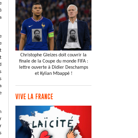
e
é
a
e
e
t
Christophe Gleizes doit couvrir la
t
finale de la Coupe du monde FIFA :
d
lettre ouverte à Didier Deschamps
s
et Kylian Mbappé !
s
a
e
VIVE LA FRANCE
n
r
r
s