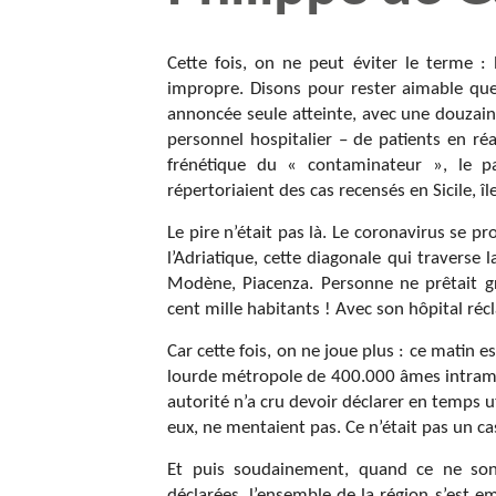
Cette fois, on ne peut éviter le terme : 
impropre. Disons pour rester aimable qu
annoncée seule atteinte, avec une douzain
personnel hospitalier – de patients en ré
frénétique du « contaminateur », le 
répertoriaient des cas recensés en Sicile, î
Le pire n’était pas là. Le coronavirus se pro
l’Adriatique, cette diagonale qui traverse 
Modène, Piacenza. Personne ne prêtait gr
cent mille habitants ! Avec son hôpital réc
Car cette fois, on ne joue plus : ce matin 
lourde métropole de 400.000 âmes intramu
autorité n’a cru devoir déclarer en temps ut
eux, ne mentaient pas. Ce n’était pas un cas
Et puis soudainement, quand ce ne sont
déclarées, l’ensemble de la région s’est 