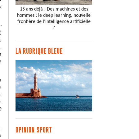
x
15 ans déjà ! Des machines et des
hommes : le deep learning, nouvelle
frontière de l’intelligence artificielle
e
?
)
u
.
LA RUBRIQUE BLEUE
s
s
s
s
s
n
é
,
OPINION SPORT
s