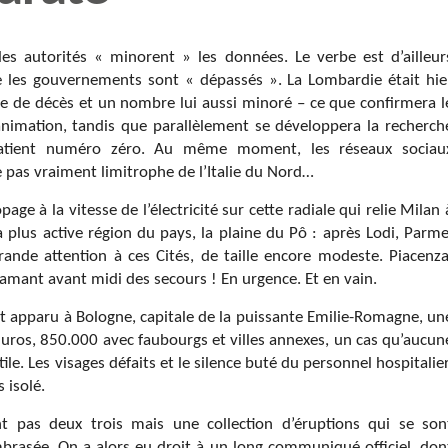
les autorités « minorent » les données. Le verbe est d’ailleur
e les gouvernements sont « dépassés ». La Lombardie était hie
e de décès et un nombre lui aussi minoré – ce que confirmera l
animation, tandis que parallèlement se développera la recherch
patient numéro zéro. Au même moment, les réseaux sociau
le pas vraiment limitrophe de l’Italie du Nord…
page à la vitesse de l’électricité sur cette radiale qui relie Milan 
la plus active région du pays, la plaine du Pô : après Lodi, Parme
ande attention à ces Cités, de taille encore modeste. Piacenza
lamant avant midi des secours ! En urgence. Et en vain.
est apparu à Bologne, capitale de la puissante Emilie-Romagne, un
ros, 850.000 avec faubourgs et villes annexes, un cas qu’aucun
ile. Les visages défaits et le silence buté du personnel hospitalier
 isolé.
 pas deux trois mais une collection d’éruptions qui se son
embrasée. On a alors eu droit à un long communiqué officiel, don