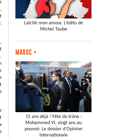
e
,
t
:
Laïcité mon amour. L’édito de
Michel Taube
,
t
MAROC +
.
n
s
e
t
e
e
15 ans déjà ! Fête du trône :
t
Mohammed VI, vingt ans au
a
pouvoir. Le dossier d'Opinion
e
Internationale