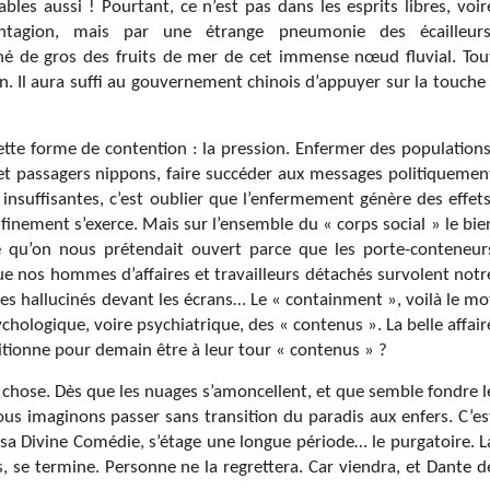
iables aussi ! Pourtant, ce n’est pas dans les esprits libres, voir
ntagion, mais par une étrange pneumonie des écailleurs
hé de gros des fruits de mer de cet immense nœud fluvial. Tou
n. Il aura suffi au gouvernement chinois d’appuyer sur la touche 
cette forme de contention : la pression.
Enfermer des populations
 et passagers nippons, faire succéder aux messages politiquemen
insuffisantes, c’est oublier que l’enfermement génère des effets
finement s’exerce. Mais sur l’ensemble du « corps social » le bie
qu’on nous prétendait ouvert parce que les porte-conteneur
que nos hommes d’affaires et travailleurs détachés survolent notr
ages hallucinés devant les écrans… Le « containment », voilà le mo
ologique, voire psychiatrique, des « contenus ». La belle affair
itionne pour demain être à leur tour « contenus » ?
 chose. Dès que les nuages s’amoncellent, et que semble fondre l
nous imaginons passer sans transition du paradis aux enfers. C’es
s sa Divine Comédie, s’étage une longue période… le purgatoire. L
, se termine. Personne ne la regrettera. Car viendra, et Dante d