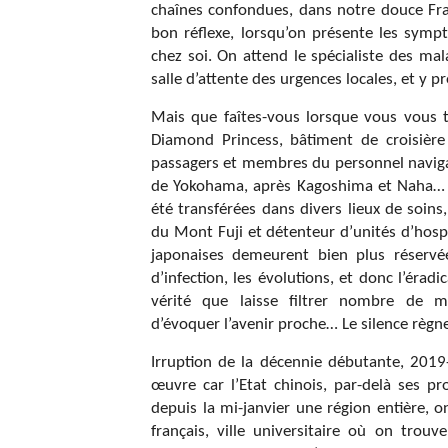
chaînes confondues, dans notre douce Fra
bon réflexe, lorsqu’on présente les sympt
chez soi. On attend le spécialiste des ma
salle d’attente des urgences locales, et y 
Mais que faîtes-vous lorsque vous vous 
Diamond Princess, bâtiment de croisière
passagers et membres du personnel navigant,
de Yokohama, après Kagoshima et Naha… d
été transférées dans divers lieux de soin
du Mont Fuji et détenteur d’unités d’hospit
japonaises demeurent bien plus réservé
d’infection, les évolutions, et donc l’ér
vérité que laisse filtrer nombre de 
d’évoquer l’avenir proche… Le silence règn
Irruption de la décennie débutante, 201
œuvre car l’Etat chinois, par-delà ses p
depuis la mi-janvier une région entière,
français, ville universitaire où on tro