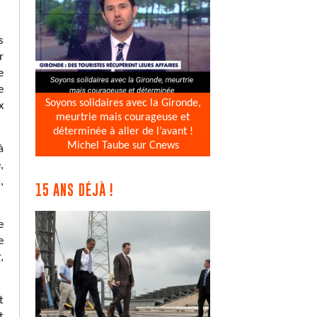
s
r
e
e
Soyons solidaires avec la Gironde,
x
meurtrie mais courageuse et
déterminée à aller de l’avant !
Michel Taube sur Cnews
à
,
,
15 ANS DÉJÀ !
e
e
,
t
t