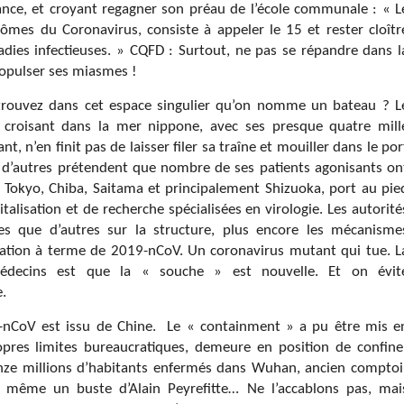
nce, et croyant regagner son préau de l’école communale : « L
ômes du Coronavirus, consiste à appeler le 15 et rester cloîtr
ladies infectieuses. » CQFD : Surtout, ne pas se répandre dans l
propulser ses miasmes !
trouvez dans cet espace singulier qu’on nomme un bateau ? L
 croisant dans la mer nippone, avec ses presque quatre mill
 n’en finit pas de laisser filer sa traîne et mouiller dans le por
’autres prétendent que nombre de ses patients agonisants on
s, Tokyo, Chiba, Saitama et principalement Shizuoka, port au pie
alisation et de recherche spécialisées en virologie. Les autorité
es que d’autres sur la structure, plus encore les mécanisme
adication à terme de 2019-nCoV. Un coronavirus mutant qui tue. L
médecins est que la « souche » est nouvelle. Et on évit
e.
9-nCoV est issu de Chine.
Le « containment » a pu être mis e
ropres limites bureaucratiques, demeure en position de confine
 onze millions d’habitants enfermés dans Wuhan, ancien comptoi
uve même un buste d’Alain Peyrefitte… Ne l’accablons pas, mai