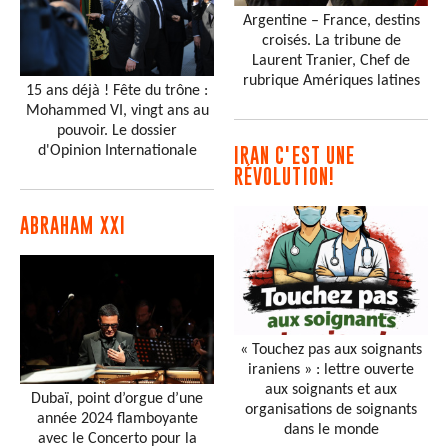
Argentine – France, destins
croisés. La tribune de
Laurent Tranier, Chef de
rubrique Amériques latines
15 ans déjà ! Fête du trône :
Mohammed VI, vingt ans au
pouvoir. Le dossier
d'Opinion Internationale
IRAN C'EST UNE
RÉVOLUTION!
ABRAHAM XXI
« Touchez pas aux soignants
iraniens » : lettre ouverte
aux soignants et aux
Dubaï, point d’orgue d’une
organisations de soignants
année 2024 flamboyante
dans le monde
avec le Concerto pour la