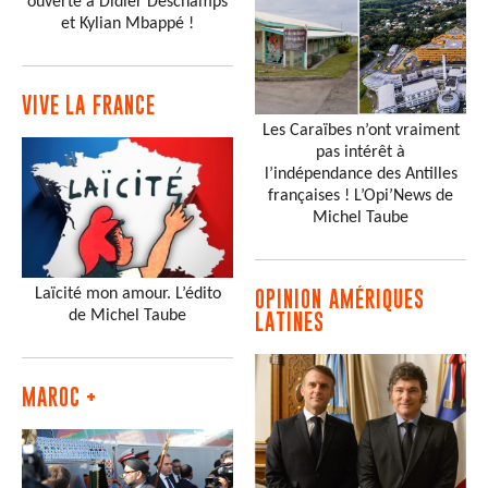
ouverte à Didier Deschamps
et Kylian Mbappé !
VIVE LA FRANCE
Les Caraïbes n’ont vraiment
pas intérêt à
l’indépendance des Antilles
françaises ! L’Opi’News de
Michel Taube
Laïcité mon amour. L’édito
OPINION AMÉRIQUES
de Michel Taube
LATINES
MAROC +