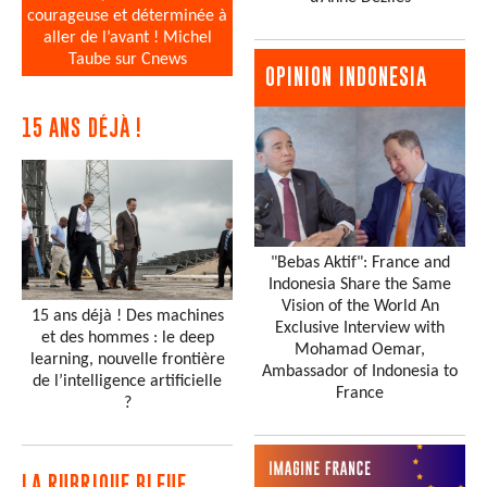
courageuse et déterminée à
aller de l’avant ! Michel
Taube sur Cnews
OPINION INDONESIA
15 ANS DÉJÀ !
"Bebas Aktif": France and
Indonesia Share the Same
Vision of the World An
15 ans déjà ! Des machines
Exclusive Interview with
et des hommes : le deep
Mohamad Oemar,
learning, nouvelle frontière
Ambassador of Indonesia to
de l’intelligence artificielle
France
?
LA RUBRIQUE BLEUE