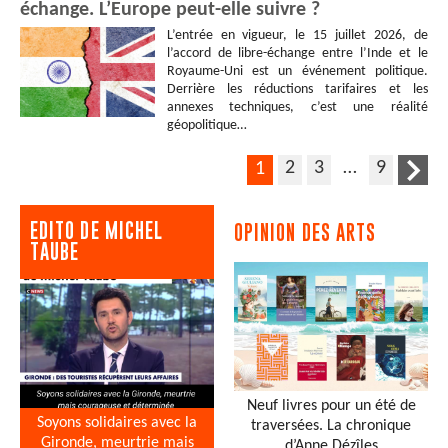
échange. L’Europe peut-elle suivre ?
L’entrée en vigueur, le 15 juillet 2026, de
l’accord de libre-échange entre l’Inde et le
Royaume-Uni est un événement politique.
Derrière les réductions tarifaires et les
annexes techniques, c’est une réalité
géopolitique…
2
3
…
9
1
EDITO DE MICHEL
OPINION DES ARTS
TAUBE
Neuf livres pour un été de
Soyons solidaires avec la
traversées. La chronique
Gironde, meurtrie mais
d’Anne Dézîles