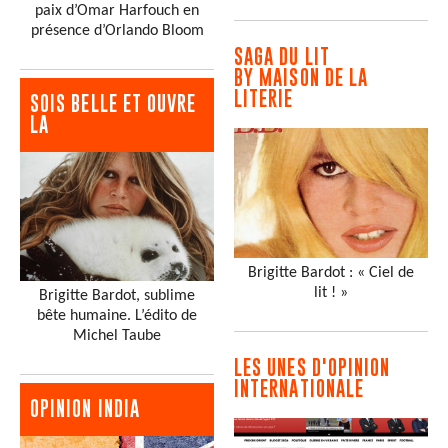
paix d’Omar Harfouch en
présence d’Orlando Bloom
SAGA DU LIT
BY MAISON DE LA
LITERIE
SOIS BELLE ET OUVRE
LA
Brigitte Bardot : « Ciel de
lit ! »
Brigitte Bardot, sublime
bête humaine. L’édito de
Michel Taube
LES UNES D'OPINION
INTERNATIONALE
OPINION INDIA