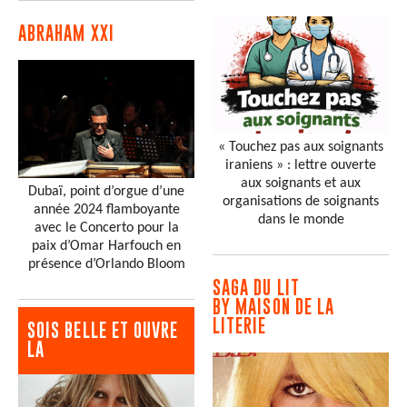
ABRAHAM XXI
« Touchez pas aux soignants
iraniens » : lettre ouverte
aux soignants et aux
Dubaï, point d’orgue d’une
organisations de soignants
année 2024 flamboyante
dans le monde
avec le Concerto pour la
paix d’Omar Harfouch en
présence d’Orlando Bloom
SAGA DU LIT
BY MAISON DE LA
LITERIE
SOIS BELLE ET OUVRE
LA