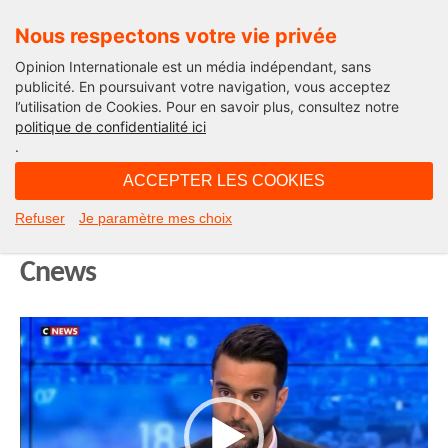
Nous respectons votre vie privée
Opinion Internationale est un média indépendant, sans
publicité. En poursuivant votre navigation, vous acceptez
l’utilisation de Cookies. Pour en savoir plus, consultez notre
Edito
politique de confidentialité ici
.
12H15 - jeudi 11 juin 2026
ACCEPTER LES COOKIES
Il faut rétablir un secrétaire d’Etat
Refuser
Je paramètre mes choix
aux victimes. Michel Taube sur
Cnews
Lecteur
vidéo