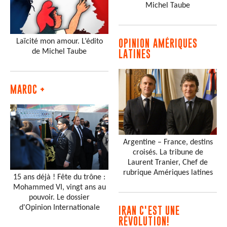
Michel Taube
Laïcité mon amour. L’édito
OPINION AMÉRIQUES
de Michel Taube
LATINES
MAROC +
Argentine – France, destins
croisés. La tribune de
Laurent Tranier, Chef de
rubrique Amériques latines
15 ans déjà ! Fête du trône :
Mohammed VI, vingt ans au
pouvoir. Le dossier
d'Opinion Internationale
IRAN C'EST UNE
RÉVOLUTION!