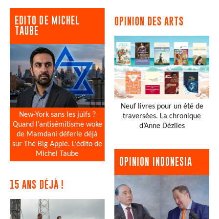
EDITO DE MICHEL
OPINION DES ARTS
TAUBE
Neuf livres pour un été de
New-York sans les juifs ?
traversées. La chronique
Quand l’antisémitisme woke
d’Anne Dézîles
de Mamdani déferle déjà
sur The Big Apple. L’édito de
Michel Taube
OPINION INDONESIA
15 ANS DÉJÀ !