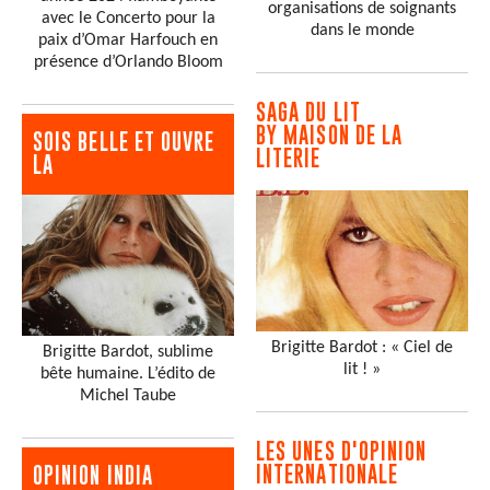
organisations de soignants
avec le Concerto pour la
dans le monde
paix d’Omar Harfouch en
présence d’Orlando Bloom
SAGA DU LIT
BY MAISON DE LA
SOIS BELLE ET OUVRE
LITERIE
LA
Brigitte Bardot : « Ciel de
Brigitte Bardot, sublime
lit ! »
bête humaine. L’édito de
Michel Taube
LES UNES D'OPINION
INTERNATIONALE
OPINION INDIA