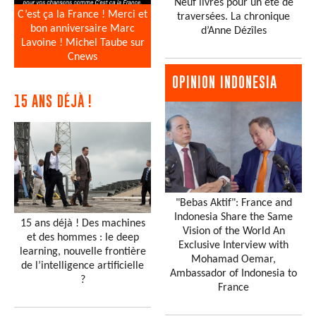
Neuf livres pour un été de
C’est ça la France ! Merci et
traversées. La chronique
bon anniversaire Marc
d’Anne Dézîles
Lavoine ! Michel Taube sur
Cnews
OPINION INDONESIA
15 ANS DÉJÀ !
"Bebas Aktif": France and
Indonesia Share the Same
15 ans déjà ! Des machines
Vision of the World An
et des hommes : le deep
Exclusive Interview with
learning, nouvelle frontière
Mohamad Oemar,
de l’intelligence artificielle
Ambassador of Indonesia to
?
France