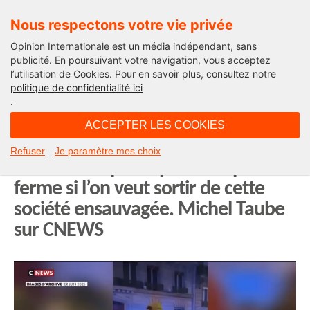
Nous respectons votre vie privée
Opinion Internationale est un média indépendant, sans
publicité. En poursuivant votre navigation, vous acceptez
l’utilisation de Cookies. Pour en savoir plus, consultez notre
Edito
politique de confidentialité ici
.
01H56 - samedi 15 novembre 2025
ACCEPTER LES COOKIES
Toute agression sur des pompiers
Refuser
Je paramètre mes choix
devrait être punie par de la prison
ferme si l’on veut sortir de cette
société ensauvagée. Michel Taube
sur CNEWS
Lecteur
vidéo