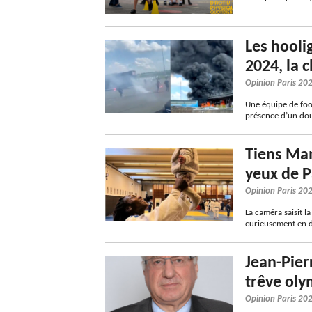
Les hooli
2024, la 
Opinion Paris 20
Une équipe de foot
présence d’un dou
Tiens Mam
yeux de P
Opinion Paris 20
La caméra saisit l
curieusement en di
Jean-Pier
trêve oly
Opinion Paris 20