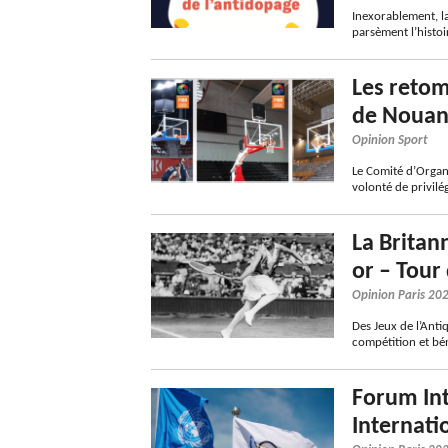
Inexorablement, l
parsèment l’histo
Les retom
de Nouans
Opinion Sport
Le Comité d’Organ
volonté de privilé
La Britan
or – Tou
Opinion Paris 20
Des Jeux de l’Anti
compétition et bé
Forum Int
Internati