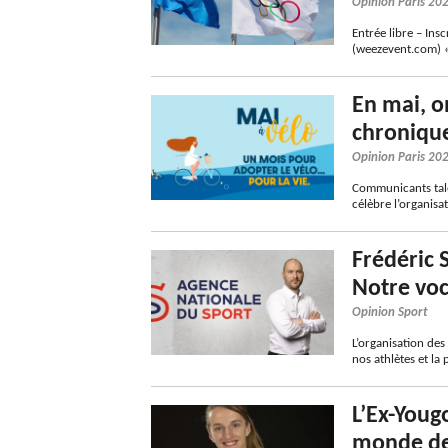
Opinion Paris 20
Entrée libre – In
(weezevent.com) 
En mai, on
chronique
Opinion Paris 20
Communicants tale
célèbre l’organis
Frédéric 
Notre voc
Opinion Sport
L’organisation de
nos athlètes et la
L’Ex-Youg
monde de