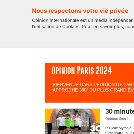
Nous respectons votre vie privée
Opinion Internationale est un média indépendant
l’utilisation de Cookies. Pour en savoir plus, co
EDITOS
FRANCE
Opinion Paris 2024
BIENVENUE DANS L’ÉDITION DE PARI
APPROCHE 360° DU PLUS GRAND ÉV
30 minute
Opinion Sport
Les Jeux olympique
C’est pourquoi le