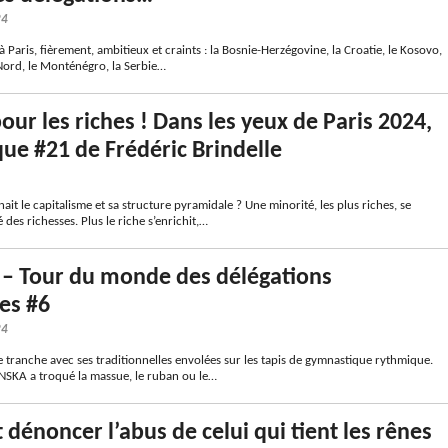
24
 à Paris, fièrement, ambitieux et craints : la Bosnie-Herzégovine, la Croatie, le Kosovo,
ord, le Monténégro, la Serbie…
our les riches ! Dans les yeux de Paris 2024,
que #21 de Frédéric Brindelle
rnait le capitalisme et sa structure pyramidale ? Une minorité, les plus riches, se
 des richesses. Plus le riche s’enrichit,…
 – Tour du monde des délégations
es #6
24
e tranche avec ses traditionnelles envolées sur les tapis de gymnastique rythmique.
SKA a troqué la massue, le ruban ou le…
énoncer l’abus de celui qui tient les rênes