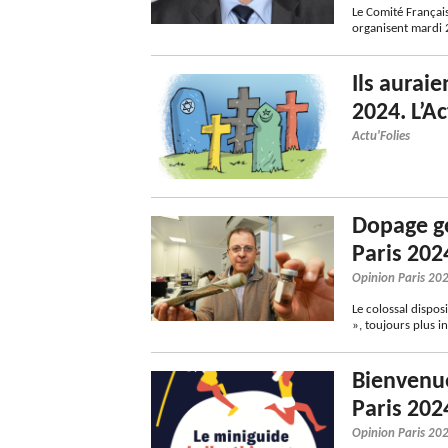
Le Comité Français
organisent mardi 2
Ils auraie
2024. L’A
Actu'Folies
Dopage gé
Paris 202
Opinion Paris 20
Le colossal dispos
», toujours plus i
Bienvenue
Paris 202
Opinion Paris 20