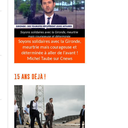
Soyons solidaires avec la Gironde,
meurtrie mais courageuse et
déterminée à aller de l’avant !
Michel Taube sur Cnews
15 ANS DÉJÀ !