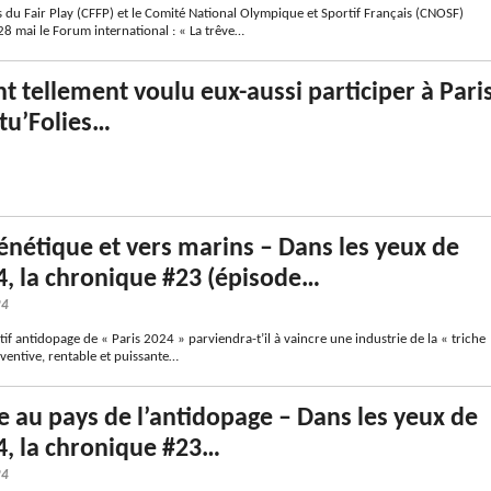
 du Fair Play (CFFP) et le Comité National Olympique et Sportif Français (CNOSF)
8 mai le Forum international : « La trêve…
nt tellement voulu eux-aussi participer à Pari
ctu’Folies…
nétique et vers marins – Dans les yeux de
4, la chronique #23 (épisode…
24
itif antidopage de « Paris 2024 » parviendra-t’il à vaincre une industrie de la « triche
nventive, rentable et puissante…
 au pays de l’antidopage – Dans les yeux de
4, la chronique #23…
24