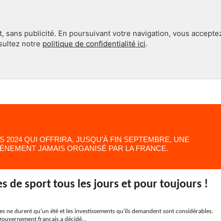
, sans publicité. En poursuivant votre navigation, vous accepte
nsultez notre
politique de confidentialité ici
.
INTERNATIONAL
EN 360°
S 2024 QUI OFFRIRA, JUSQU’À FIN SEPTEMBRE, UNE
ÉNEMENT JAMAIS ORGANISÉ PAR LA FRANCE.
s de sport tous les jours et pour toujours !
s ne durent qu’un été et les investissements qu’ils demandent sont considérables.
 gouvernement français a décidé…