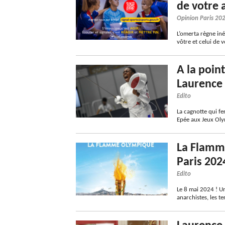
de votre 
Opinion Paris 20
L’omerta règne iné
vôtre et celui de 
A la poin
Laurence 
Edito
La cagnotte qui f
Epée aux Jeux Ol
La Flamme
Paris 202
Edito
Le 8 mai 2024 ! Une
anarchistes, les te