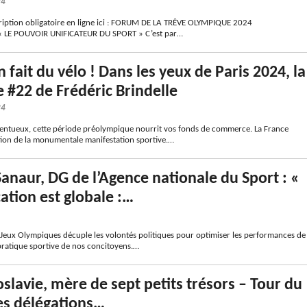
24
scription obligatoire en ligne ici : FORUM DE LA TRÊVE OLYMPIQUE 2024
« LE POUVOIR UNIFICATEUR DU SPORT » C’est par…
 fait du vélo ! Dans les yeux de Paris 2024, la
 #22 de Frédéric Brindelle
24
ntueux, cette période préolympique nourrit vos fonds de commerce. La France
ation de la monumentale manifestation sportive.…
Sanaur, DG de l’Agence nationale du Sport : «
ation est globale :…
s Jeux Olympiques décuple les volontés politiques pour optimiser les performances de
 pratique sportive de nos concitoyens.…
oslavie, mère de sept petits trésors – Tour du
s délégations…