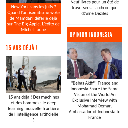
Neuf livres pour un été de
New-York sans les juifs ?
traversées. La chronique
Quand l’antisémitisme woke
d’Anne Dézîles
de Mamdani déferle déjà
sur The Big Apple. L’édito de
Michel Taube
OPINION INDONESIA
15 ANS DÉJÀ !
"Bebas Aktif": France and
Indonesia Share the Same
Vision of the World An
15 ans déjà ! Des machines
Exclusive Interview with
et des hommes : le deep
Mohamad Oemar,
learning, nouvelle frontière
Ambassador of Indonesia to
de l’intelligence artificielle
France
?