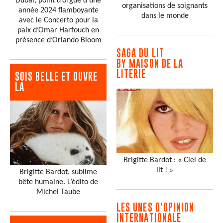
Dubaï, point d’orgue d’une
organisations de soignants
année 2024 flamboyante
dans le monde
avec le Concerto pour la
paix d’Omar Harfouch en
présence d’Orlando Bloom
SAGA DU LIT
BY MAISON DE LA
LITERIE
SOIS BELLE ET OUVRE
LA
Brigitte Bardot : « Ciel de
lit ! »
Brigitte Bardot, sublime
bête humaine. L’édito de
Michel Taube
LES UNES D'OPINION
INTERNATIONALE