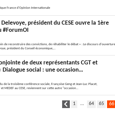
tique France d'Opinion Internationale
 Delevoye, président du CESE ouvre la 1ère
du #ForumOI
n de reconstruire des convictions, de réhabiliter le débat » : Le discours d'ouvertur
voye, président du Conseil économique,…
onjointe de deux représentants CGT et
 Dialogue social : une occasion…
du de la troisième conférence sociale, Françoise Geng et Jean-Luc Placet,
 et MEDEF au CESE, reviennent sur cette autre "occasion…
1
…
64
65
66