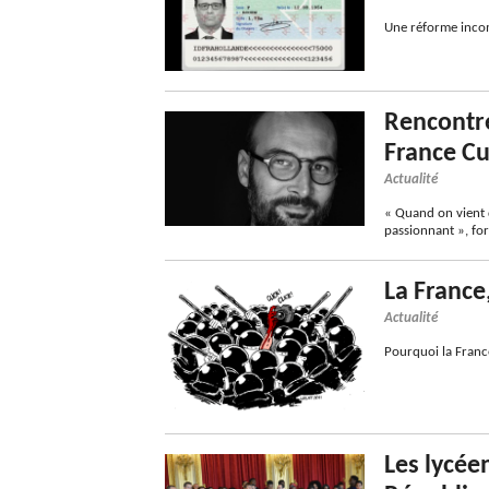
Une réforme incom
Rencontre
France Cu
Actualité
« Quand on vient 
passionnant », fo
La France
Actualité
Pourquoi la France
Les lycée