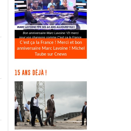
C’est ça la France ! Merci et bon
anniversaire Marc Lavoine ! Michel
Taube sur Cnews
15 ANS DÉJÀ !