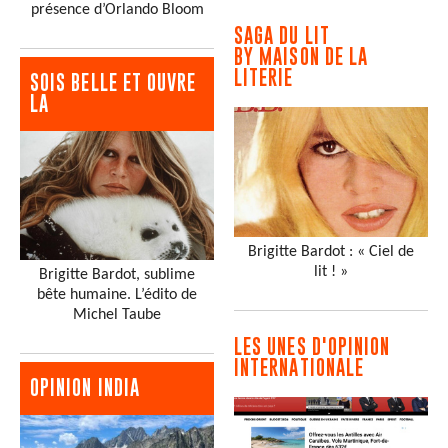
présence d’Orlando Bloom
SAGA DU LIT
BY MAISON DE LA
LITERIE
SOIS BELLE ET OUVRE
LA
Brigitte Bardot : « Ciel de
lit ! »
Brigitte Bardot, sublime
bête humaine. L’édito de
Michel Taube
LES UNES D'OPINION
INTERNATIONALE
OPINION INDIA