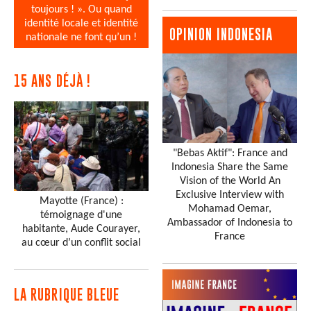
toujours ! ». Ou quand
identité locale et identité
OPINION INDONESIA
nationale ne font qu’un !
15 ANS DÉJÀ !
"Bebas Aktif": France and
Indonesia Share the Same
Vision of the World An
Exclusive Interview with
Mayotte (France) :
Mohamad Oemar,
témoignage d'une
Ambassador of Indonesia to
habitante, Aude Courayer,
France
au cœur d’un conflit social
LA RUBRIQUE BLEUE