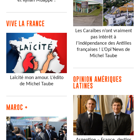
et Kylian Mbappé !
VIVE LA FRANCE
Les Caraïbes n’ont vraiment
pas intérêt à
l’indépendance des Antilles
françaises ! L’Opi’News de
Michel Taube
Laïcité mon amour. L’édito
OPINION AMÉRIQUES
de Michel Taube
LATINES
MAROC +