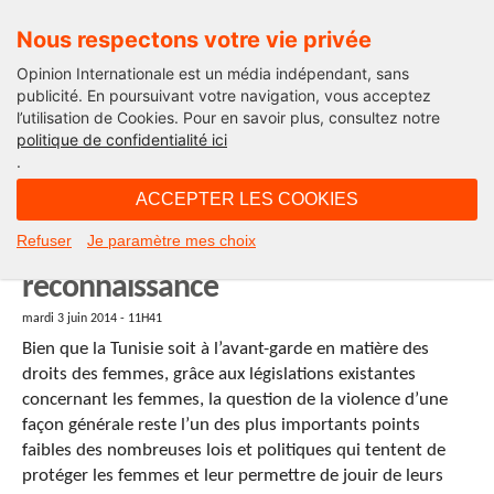
Nous respectons votre vie privée
Opinion Internationale est un média indépendant, sans
publicité. En poursuivant votre navigation, vous acceptez
l’utilisation de Cookies. Pour en savoir plus, consultez notre
politique de confidentialité ici
.
11H41 - mardi 3 juin 2014
ACCEPTER LES COOKIES
Violences sexuelles en Tunisie :
Refuser
Je paramètre mes choix
après le déni, un début de
reconnaissance
mardi 3 juin 2014 - 11H41
Bien que la Tunisie soit à l’avant-garde en matière des
droits des femmes, grâce aux législations existantes
concernant les femmes, la question de la violence d’une
façon générale reste l’un des plus importants points
faibles des nombreuses lois et politiques qui tentent de
protéger les femmes et leur permettre de jouir de leurs