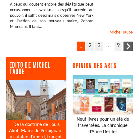
À ceux qui doutent encore des dégâts que peut
occasionner le wokisme lorsqu’il accède au
pouvoir, il suffit désormais d’observer New York
et l’action de son nouveau maire, Zohran
Mamdani. Il faut…
Michel
Taube
2
3
…
9
1
EDITO DE MICHEL
OPINION DES ARTS
TAUBE
Neuf livres pour un été de
De la doctrine de Louis
traversées. La chronique
Aliot, Maire de Perpignan :
d’Anne Dézîles
« catalan d’abord, français