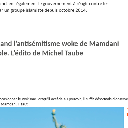
s appellent également le gouvernement à réagir contre les
par un groupe islamiste depuis octobre 2014.
Quand l’antisémitisme woke de Mamdani
ple. L’édito de Michel Taube
asionner le wokisme lorsqu’il accède au pouvoir, il suffit désormais d’observe
n Mamdani. Il faut…