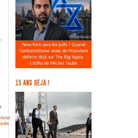
New-York sans les juifs ? Quand
l’antisémitisme woke de Mamdani
déferle déjà sur The Big Apple.
L’édito de Michel Taube
15 ANS DÉJÀ !
r
Michel
Taube