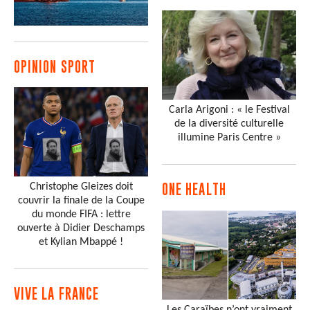
OPINION SPORT
Carla Arigoni : « le Festival
de la diversité culturelle
illumine Paris Centre »
Christophe Gleizes doit
ONE HEALTH
couvrir la finale de la Coupe
du monde FIFA : lettre
ouverte à Didier Deschamps
et Kylian Mbappé !
VIVE LA FRANCE
Les Caraïbes n’ont vraiment