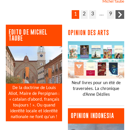
Michel
Taube
2
3
…
9
1
EDITO DE MICHEL
OPINION DES ARTS
TAUBE
Neuf livres pour un été de
De la doctrine de Louis
traversées. La chronique
Aliot, Maire de Perpignan :
d’Anne Dézîles
« catalan d’abord, français
toujours ! ». Ou quand
identité locale et identité
OPINION INDONESIA
nationale ne font qu’un !