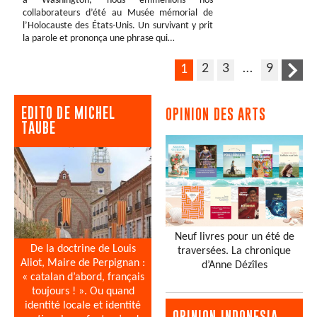
à Washington, nous emmenions nos
collaborateurs d’été au Musée mémorial de
l’Holocauste des États-Unis. Un survivant y prit
la parole et prononça une phrase qui…
2
3
…
9
1
EDITO DE MICHEL
OPINION DES ARTS
TAUBE
Neuf livres pour un été de
De la doctrine de Louis
traversées. La chronique
Aliot, Maire de Perpignan :
d’Anne Dézîles
« catalan d’abord, français
toujours ! ». Ou quand
identité locale et identité
OPINION INDONESIA