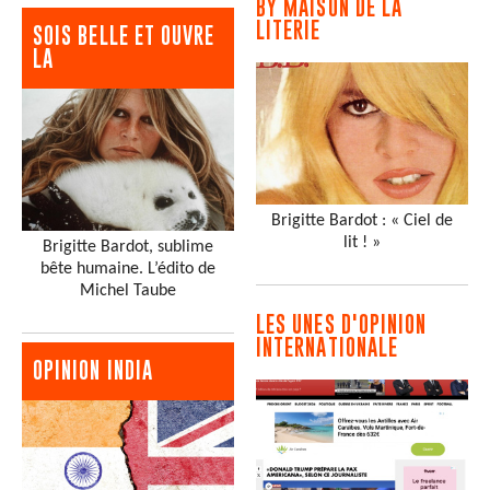
BY MAISON DE LA
LITERIE
SOIS BELLE ET OUVRE
LA
Brigitte Bardot : « Ciel de
lit ! »
Brigitte Bardot, sublime
bête humaine. L’édito de
Michel Taube
LES UNES D'OPINION
INTERNATIONALE
OPINION INDIA