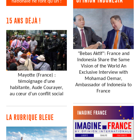
nationale ne font qu’un !
15 ANS DÉJÀ !
"Bebas Aktif": France and
Indonesia Share the Same
Vision of the World An
Exclusive Interview with
Mayotte (France) :
Mohamad Oemar,
témoignage d'une
Ambassador of Indonesia to
habitante, Aude Courayer,
France
au cœur d’un conflit social
LA RUBRIQUE BLEUE