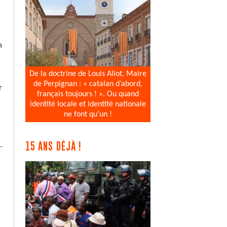
n
De la doctrine de Louis Aliot, Maire
de Perpignan : « catalan d’abord,
r
français toujours ! ». Ou quand
identité locale et identité nationale
ne font qu’un !
15 ANS DÉJÀ !