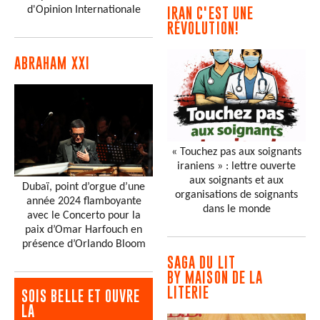
d'Opinion Internationale
IRAN C'EST UNE
RÉVOLUTION!
ABRAHAM XXI
« Touchez pas aux soignants
iraniens » : lettre ouverte
aux soignants et aux
Dubaï, point d’orgue d’une
organisations de soignants
année 2024 flamboyante
dans le monde
avec le Concerto pour la
paix d’Omar Harfouch en
présence d’Orlando Bloom
SAGA DU LIT
BY MAISON DE LA
LITERIE
SOIS BELLE ET OUVRE
LA