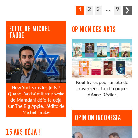
2
3
…
9
1
EDITO DE MICHEL
OPINION DES ARTS
TAUBE
Neuf livres pour un été de
New-York sans les juifs ?
traversées. La chronique
Quand l’antisémitisme woke
d’Anne Dézîles
de Mamdani déferle déjà
sur The Big Apple. L’édito de
Michel Taube
OPINION INDONESIA
15 ANS DÉJÀ !