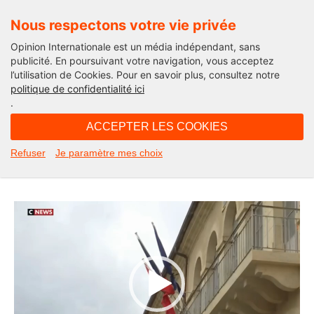
Nous respectons votre vie privée
Opinion Internationale est un média indépendant, sans
publicité. En poursuivant votre navigation, vous acceptez
l’utilisation de Cookies. Pour en savoir plus, consultez notre
Edito
politique de confidentialité ici
.
13H00 - dimanche 7 juin 2026
ACCEPTER LES COOKIES
Lyannah : nous sommes tous en
Refuser
Je paramètre mes choix
deuil ! Michel Taube sur Cnews
Lecteur
vidéo