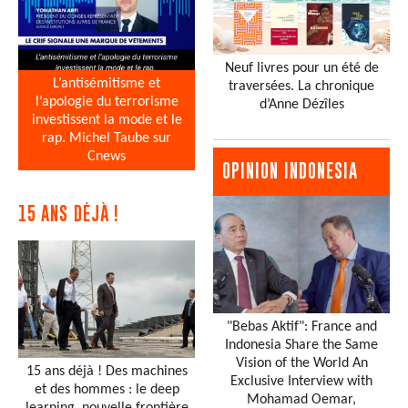
Neuf livres pour un été de
L’antisémitisme et
traversées. La chronique
l’apologie du terrorisme
d’Anne Dézîles
investissent la mode et le
rap. Michel Taube sur
Cnews
OPINION INDONESIA
15 ANS DÉJÀ !
"Bebas Aktif": France and
Indonesia Share the Same
Vision of the World An
15 ans déjà ! Des machines
Exclusive Interview with
et des hommes : le deep
Mohamad Oemar,
learning, nouvelle frontière