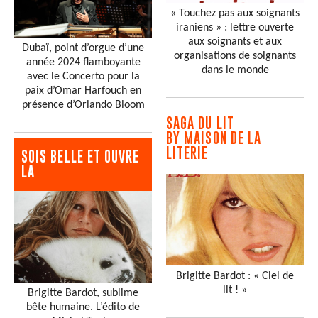
« Touchez pas aux soignants
iraniens » : lettre ouverte
aux soignants et aux
Dubaï, point d’orgue d’une
organisations de soignants
année 2024 flamboyante
dans le monde
avec le Concerto pour la
paix d’Omar Harfouch en
présence d’Orlando Bloom
SAGA DU LIT
BY MAISON DE LA
LITERIE
SOIS BELLE ET OUVRE
LA
Brigitte Bardot : « Ciel de
lit ! »
Brigitte Bardot, sublime
bête humaine. L’édito de