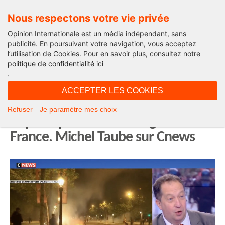
Nous respectons votre vie privée
Opinion Internationale est un média indépendant, sans
publicité. En poursuivant votre navigation, vous acceptez
l’utilisation de Cookies. Pour en savoir plus, consultez notre
Edito
politique de confidentialité ici
.
10H30 - dimanche 31 mai 2026
ACCEPTER LES COOKIES
Une génération perdue de la
Refuser
Je paramètre mes choix
République détruit l’image de la
France. Michel Taube sur Cnews