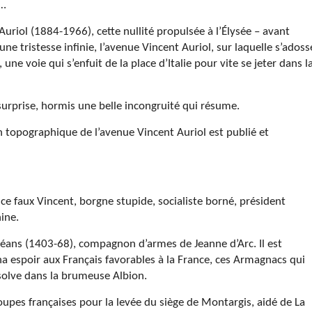
 …
uriol (1884-1966), cette nullité propulsée à l’Élysée – avant
’une tristesse infinie, l’avenue Vincent Auriol, sur laquelle s’adoss
 une voie qui s’enfuit de la place d’Italie pour vite se jeter dans l
surprise, hormis une belle incongruité qui résume.
n topographique de l’avenue Vincent Auriol est publié et
 ce faux Vincent, borgne stupide, socialiste borné, président
ine.
rléans (1403-68), compagnon d’armes de Jeanne d’Arc. Il est
na espoir aux Français favorables à la France, ces Armagnacs qui
solve dans la brumeuse Albion.
es françaises pour la levée du siège de Montargis, aidé de La