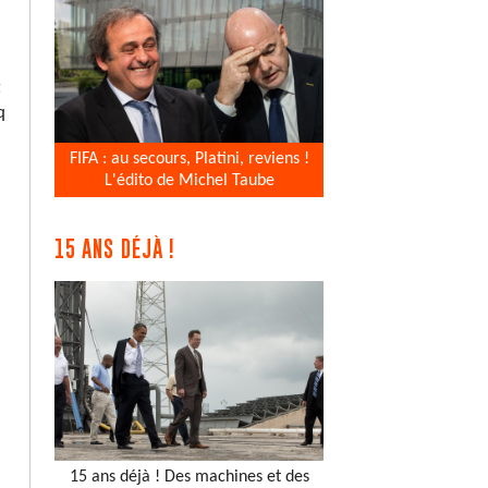
t
q
FIFA : au secours, Platini, reviens !
L'édito de Michel Taube
15 ANS DÉJÀ !
15 ans déjà ! Des machines et des