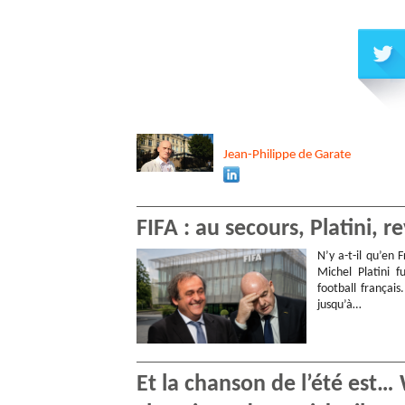
Jean-Philippe
de Garate
FIFA : au secours, Platini, r
N’y a-t-il qu’en
Michel Platini f
football français
jusqu’à…
Et la chanson de l’été est