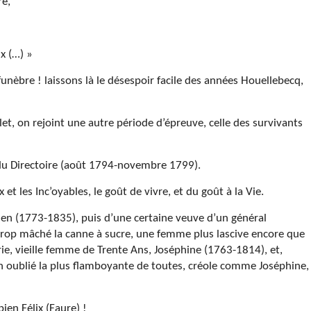
re,
x (…) »
unèbre ! laissons là le désespoir facile des années Houellebecq,
et, on rejoint une autre période d’épreuve, celle des survivants
 du Directoire (août 1794-novembre 1799).
et les Inc’oyables, le goût de vivre, et du goût à la Vie.
n (1773-1835), puis d’une certaine veuve d’un général
trop mâché la canne à sucre, une femme plus lascive encore que
erie, vieille femme de Trente Ans, Joséphine (1763-1814), et,
 oublié la plus flamboyante de toutes, créole comme Joséphine,
ien Félix (Faure) !