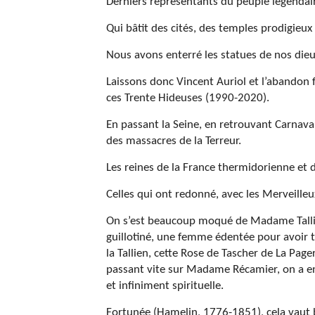
Derniers représentants du peuple légendai
Qui bâtit des cités, des temples prodigieux
Nous avons enterré les statues de nos dieu
Laissons donc Vincent Auriol et l’abandon f
ces Trente Hideuses (1990-2020).
En passant la Seine, en retrouvant Carnaval
des massacres de la Terreur.
Les reines de la France thermidorienne et
Celles qui ont redonné, avec les Merveilleux 
On s’est beaucoup moqué de Madame Tallie
guillotiné, une femme édentée pour avoir 
la Tallien, cette Rose de Tascher de La Pag
passant vite sur Madame Récamier, on a en
et infiniment spirituelle.
Fortunée (Hamelin, 1776-1851), cela vaut b