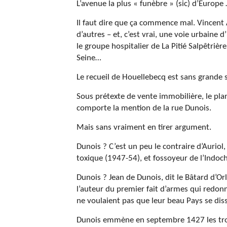
L’avenue la plus « funèbre » (sic) d’Europe
Il faut dire que ça commence mal. Vincent A
d’autres – et, c’est vrai, une voie urbaine d
le groupe hospitalier de La Pitié Salpêtrière,
Seine…
Le recueil de Houellebecq est sans grande 
Sous prétexte de vente immobilière, le pla
comporte la mention de la rue Dunois.
Mais sans vraiment en tirer argument.
Dunois ? C’est un peu le contraire d’Auriol,
toxique (1947-54), et fossoyeur de l’Indoch
Dunois ? Jean de Dunois, dit le Bâtard d’O
l’auteur du premier fait d’armes qui redon
ne voulaient pas que leur beau Pays se dis
Dunois emmène en septembre 1427 les troup