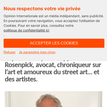
Nous respectons votre vie privée
Opinion Internationale est un média indépendant, sans publicité.
En poursuivant votre navigation, vous acceptez l’utilisation de
Cookies. Pour en savoir plus, consultez notre
Edito
politique de confidentialité ici
.
15H13 - mercredi 10 décembre 2025
ACCEPTER LES COOKIES
Plaidoirie pour les biens
Refuser
Je paramètre mes choix
improductifs par Philippe
Rosenpick, avocat, chroniqueur sur
l’art et amoureux du street art… et
des artistes.