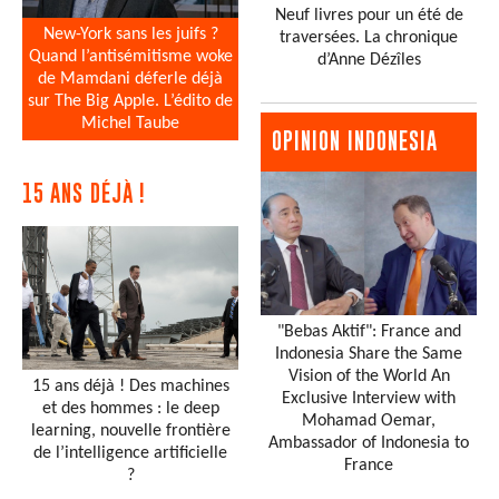
Neuf livres pour un été de
New-York sans les juifs ?
traversées. La chronique
Quand l’antisémitisme woke
d’Anne Dézîles
de Mamdani déferle déjà
sur The Big Apple. L’édito de
Michel Taube
OPINION INDONESIA
15 ANS DÉJÀ !
"Bebas Aktif": France and
Indonesia Share the Same
Vision of the World An
15 ans déjà ! Des machines
Exclusive Interview with
et des hommes : le deep
Mohamad Oemar,
learning, nouvelle frontière
Ambassador of Indonesia to
de l’intelligence artificielle
France
?