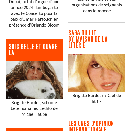
Dubaï, point d’orgue d’une
organisations de soignants
année 2024 flamboyante
dans le monde
avec le Concerto pour la
paix d’Omar Harfouch en
présence d’Orlando Bloom
SAGA DU LIT
BY MAISON DE LA
LITERIE
SOIS BELLE ET OUVRE
LA
Brigitte Bardot : « Ciel de
lit ! »
Brigitte Bardot, sublime
bête humaine. L’édito de
Michel Taube
LES UNES D'OPINION
INTERNATIONALE