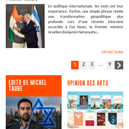
En politique internationale, les mots ont leur
importance. Parfois, une simple phrase révèle
une transformation géopolitique plus
profonde. Lors d’une récente interview
accordée à Fox News, le Premier ministre
israélien Benjamin Netanyahu…
Michel
Taube
2
3
…
9
1
EDITO DE MICHEL
OPINION DES ARTS
TAUBE