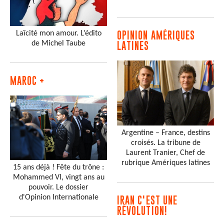
Laïcité mon amour. L’édito
OPINION AMÉRIQUES
de Michel Taube
LATINES
MAROC +
Argentine – France, destins
croisés. La tribune de
Laurent Tranier, Chef de
rubrique Amériques latines
15 ans déjà ! Fête du trône :
Mohammed VI, vingt ans au
pouvoir. Le dossier
d'Opinion Internationale
IRAN C'EST UNE
RÉVOLUTION!