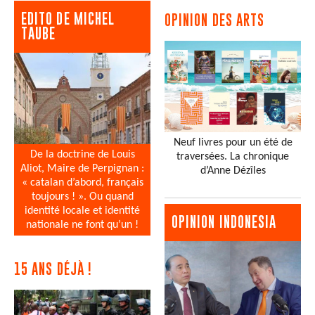
EDITO DE MICHEL
OPINION DES ARTS
TAUBE
Neuf livres pour un été de
De la doctrine de Louis
traversées. La chronique
Aliot, Maire de Perpignan :
d’Anne Dézîles
« catalan d’abord, français
toujours ! ». Ou quand
identité locale et identité
OPINION INDONESIA
nationale ne font qu’un !
15 ANS DÉJÀ !