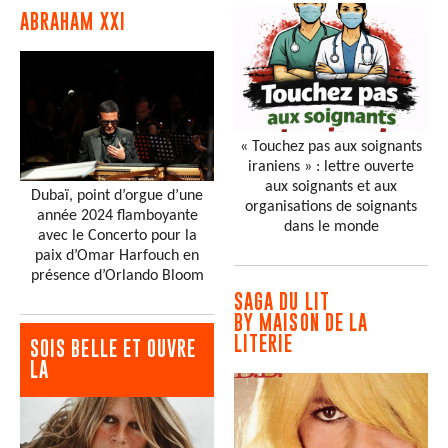
ABRAHAM XXI
« Touchez pas aux soignants
iraniens » : lettre ouverte
aux soignants et aux
Dubaï, point d’orgue d’une
organisations de soignants
année 2024 flamboyante
dans le monde
avec le Concerto pour la
paix d’Omar Harfouch en
présence d’Orlando Bloom
SAGA DU LIT
BY MAISON DE LA
LITERIE
SOIS BELLE ET OUVRE
LA