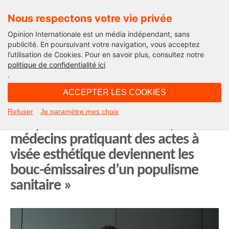
Nous respectons votre vie privée
Opinion Internationale est un média indépendant, sans
publicité. En poursuivant votre navigation, vous acceptez
l’utilisation de Cookies. Pour en savoir plus, consultez notre
Edito
politique de confidentialité ici
.
09H59 - lundi 10 novembre 2025
ACCEPTER LES COOKIES
Dr Dominique Bellecour (UME-
Refuser
Je paramètre mes choix
SML) : « dans le PLFSS 2026, les
médecins pratiquant des actes à
visée esthétique deviennent les
bouc-émissaires d’un populisme
sanitaire »