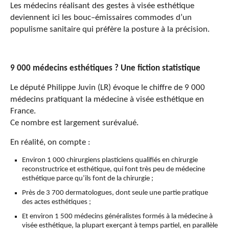
L
es
médecin
s
réalis
ant
des gestes
à visée
esthétique
devien
nen
t ici le
s
bouc
–
émissaire
s
commode
s
d’un
populisme sanitaire qui préfère la posture à la précision.
9 000 médecins esthétiques ? Une fiction statistique
Le député Philippe
Juvin
(LR) évoque le chiffre de 9 000
médecins pratiquant la médecine
à visée
esthétique en
France.
Ce nombre est largement surévalué.
En réalité, on compte :
Environ 1 000 chirurgiens plasticiens qualifiés en chirurgie
reconstructrice et esthétique
, qui font très peu de médecine
esthétique parce qu’ils font
de la chirurgie
;
Près de 3 700 dermatologues, dont seule une partie pratique
des actes esthétiques ;
Et environ 1 500 médecins généralistes formés à la médecine à
visée esthétique, la plupart exerçant à temps partiel, en parallèle