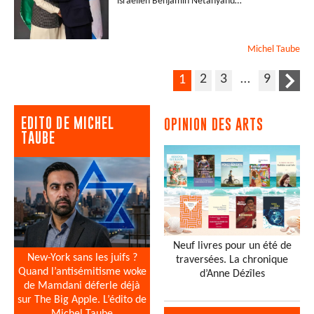
israélien Benjamin Netanyahu…
Michel
Taube
2
3
…
9
1
EDITO DE MICHEL
OPINION DES ARTS
TAUBE
Neuf livres pour un été de
New-York sans les juifs ?
traversées. La chronique
Quand l’antisémitisme woke
d’Anne Dézîles
de Mamdani déferle déjà
sur The Big Apple. L’édito de