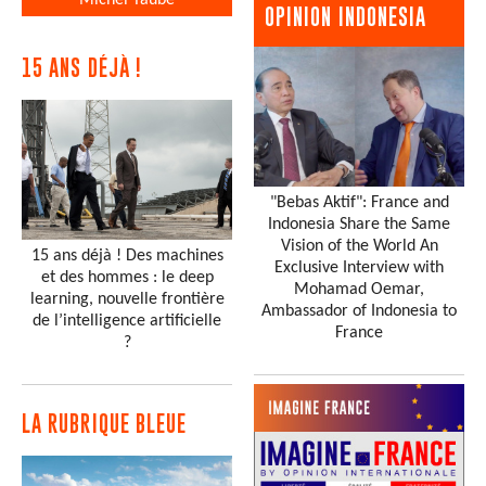
Michel Taube
OPINION INDONESIA
15 ANS DÉJÀ !
"Bebas Aktif": France and
Indonesia Share the Same
Vision of the World An
15 ans déjà ! Des machines
Exclusive Interview with
et des hommes : le deep
Mohamad Oemar,
learning, nouvelle frontière
Ambassador of Indonesia to
de l’intelligence artificielle
France
?
LA RUBRIQUE BLEUE