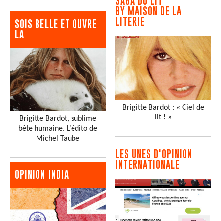
SAGA DU LIT
BY MAISON DE LA
LITERIE
SOIS BELLE ET OUVRE
LA
Brigitte Bardot : « Ciel de
lit ! »
Brigitte Bardot, sublime
bête humaine. L’édito de
Michel Taube
LES UNES D'OPINION
INTERNATIONALE
OPINION INDIA