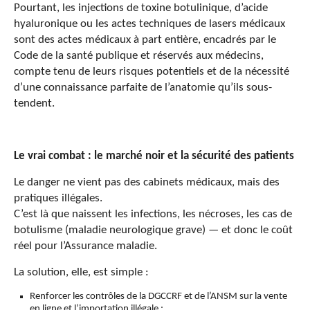
Pourtant, les injections de toxine botulinique, d’acide
hyaluronique ou les
actes techniques
de
lasers médicaux
sont des actes médicaux à part entière, encadrés par le
Code de la santé publique et réservés aux médecins
,
compte tenu de
leurs
risques
potentiels
et
de
la nécessité
d
’
une
connaissance
parfaite
de l’anatomie
qu’ils sous-
tendent
.
Le vrai combat : le marché noir et la sécurité des patients
Le danger ne vient pas des cabinets médicaux, mais des
pratiques illégales.
C’est là que naissent les infections, les nécroses, les cas de
botulisme
(
maladie neurologique grave)
— et donc le coût
réel pour l
’Assurance
maladie
.
La solution, elle, est simple :
Renforcer les contrôles de la DGCCRF et de l’ANSM
sur la vente
en ligne et l’importation
illégale
;