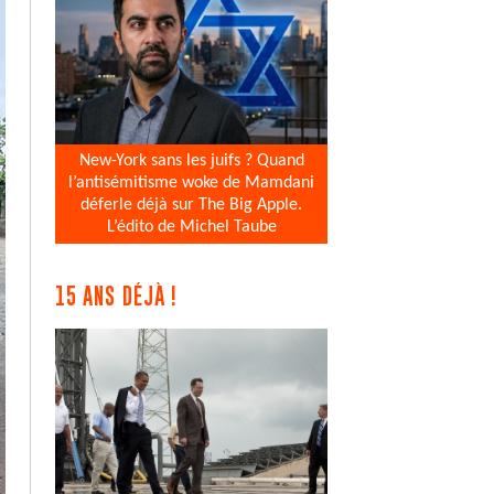
New-York sans les juifs ? Quand
l’antisémitisme woke de Mamdani
déferle déjà sur The Big Apple.
L’édito de Michel Taube
15 ANS DÉJÀ !