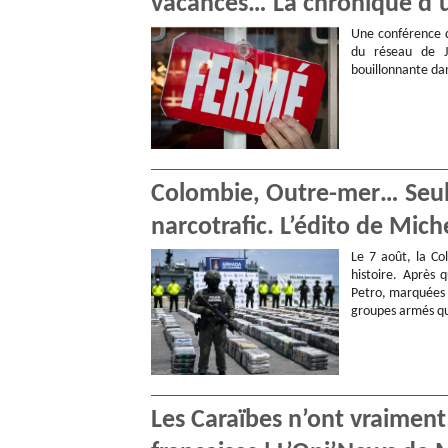
vacances… La chronique d’u
Une conférence d
du réseau de J
bouillonnante da
Colombie, Outre-mer… Seule
narcotrafic. L’édito de Mic
Le 7 août, la Co
histoire. Après
Petro, marquées 
groupes armés qu
Les Caraïbes n’ont vraiment