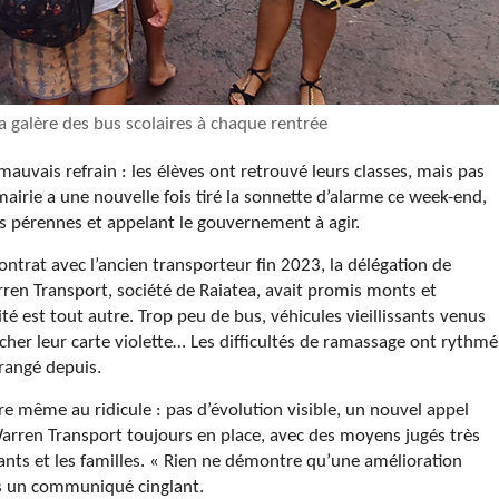
a galère des bus scolaires à chaque rentrée
uvais refrain : les élèves ont retrouvé leurs classes, mais pas
mairie a une nouvelle fois tiré la sonnette d’alarme ce week-end,
s pérennes et appelant le gouvernement à agir.
ontrat avec l’ancien transporteur fin 2023, la délégation de
rren Transport, société de Raiatea, avait promis monts et
lité est tout autre. Trop peu de bus, véhicules vieillissants venus
ocher leur carte violette… Les difficultés de ramassage ont rythmé
rrangé depuis.
ire même au ridicule : pas d’évolution visible, un nouvel appel
Warren Transport toujours en place, avec des moyens jugés très
gnants et les familles. « Rien ne démontre qu’une amélioration
ns un communiqué cinglant.