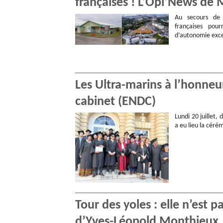
françaises ! L’Opi’News de 
Au secours de s
françaises pou
d’autonomie exce
Les Ultra-marins à l’honneu
cabinet (ENDC)
Lundi 20 juillet,
a eu lieu la céré
Tour des yoles : elle n’est p
d’Yves-Léopold Monthieux