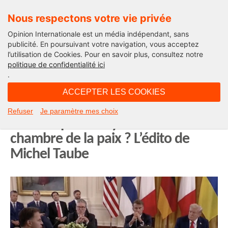
Nous respectons votre vie privée
Opinion Internationale est un média indépendant, sans
publicité. En poursuivant votre navigation, vous acceptez
l’utilisation de Cookies. Pour en savoir plus, consultez notre
Edito
politique de confidentialité ici
.
21H43 - lundi 18 août 2025
ACCEPTER LES COOKIES
Les Européens à la Maison blanche
Refuser
Je paramètre mes choix
: le Trump comedy club ou l’anti-
chambre de la paix ? L’édito de
Michel Taube