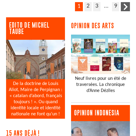
2
3
…
9
1
EDITO DE MICHEL
OPINION DES ARTS
TAUBE
Neuf livres pour un été de
De la doctrine de Louis
traversées. La chronique
Aliot, Maire de Perpignan :
d’Anne Dézîles
« catalan d’abord, français
toujours ! ». Ou quand
identité locale et identité
OPINION INDONESIA
nationale ne font qu’un !
15 ANS DÉJÀ !