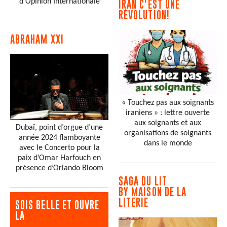
d'Opinion Internationale
IRAN C'EST UNE
RÉVOLUTION!
ABRAHAM XXI
« Touchez pas aux soignants
iraniens » : lettre ouverte
aux soignants et aux
Dubaï, point d’orgue d’une
organisations de soignants
année 2024 flamboyante
dans le monde
avec le Concerto pour la
paix d’Omar Harfouch en
présence d’Orlando Bloom
SAGA DU LIT
BY MAISON DE LA
LITERIE
SOIS BELLE ET OUVRE
LA