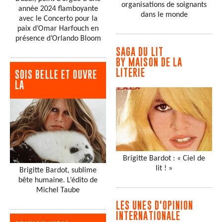
organisations de soignants
année 2024 flamboyante
dans le monde
avec le Concerto pour la
paix d’Omar Harfouch en
présence d’Orlando Bloom
SAGA DU LIT
BY MAISON DE LA
LITERIE
SOIS BELLE ET OUVRE
LA
Brigitte Bardot : « Ciel de
lit ! »
Brigitte Bardot, sublime
bête humaine. L’édito de
Michel Taube
LES UNES D'OPINION
INTERNATIONALE