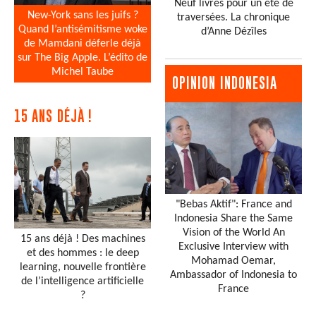
Neuf livres pour un été de
New-York sans les juifs ?
traversées. La chronique
Quand l’antisémitisme woke
d’Anne Dézîles
de Mamdani déferle déjà
sur The Big Apple. L’édito de
Michel Taube
OPINION INDONESIA
15 ANS DÉJÀ !
"Bebas Aktif": France and
Indonesia Share the Same
Vision of the World An
15 ans déjà ! Des machines
Exclusive Interview with
et des hommes : le deep
Mohamad Oemar,
learning, nouvelle frontière
Ambassador of Indonesia to
de l’intelligence artificielle
France
?