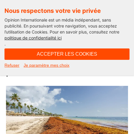
Nous respectons votre vie privée
Opinion Internationale est un média indépendant, sans
publicité. En poursuivant votre navigation, vous acceptez
l’utilisation de Cookies. Pour en savoir plus, consultez notre
Opinion Outre-Mer
politique de confidentialité ici
.
04H51 - jeudi 14 août 2025
ACCEPTER LES COOKIES
Sargasses : du fléau à l’or brun, le
Refuser
Je paramètre mes choix
pari de la valorisation