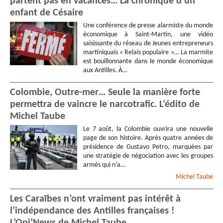
partent pas en vacances… La chronique d’un
enfant de Césaire
Une conférence de presse alarmiste du monde
économique à Saint-Martin, une vidéo
saisissante du réseau de Jeunes entrepreneurs
martiniquais « Relais populaire »… La marmite
est bouillonnante dans le monde économique
aux Antilles. À…
Colombie, Outre-mer… Seule la manière forte
permettra de vaincre le narcotrafic. L’édito de
Michel Taube
Le 7 août, la Colombie ouvrira une nouvelle
page de son histoire. Après quatre années de
présidence de Gustavo Petro, marquées par
une stratégie de négociation avec les groupes
armés qui n’a…
Michel
Taube
Les Caraïbes n’ont vraiment pas intérêt à
l’indépendance des Antilles françaises !
L’Opi’News de Michel Taube