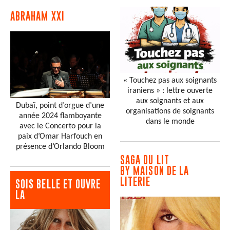
ABRAHAM XXI
« Touchez pas aux soignants
iraniens » : lettre ouverte
aux soignants et aux
Dubaï, point d’orgue d’une
organisations de soignants
année 2024 flamboyante
dans le monde
avec le Concerto pour la
paix d’Omar Harfouch en
présence d’Orlando Bloom
SAGA DU LIT
BY MAISON DE LA
LITERIE
SOIS BELLE ET OUVRE
LA