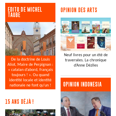
EDITO DE MICHEL
OPINION DES ARTS
TAUBE
Neuf livres pour un été de
De la doctrine de Louis
traversées. La chronique
Aliot, Maire de Perpignan :
d’Anne Dézîles
« catalan d’abord, français
toujours ! ». Ou quand
identité locale et identité
OPINION INDONESIA
nationale ne font qu’un !
15 ANS DÉJÀ !