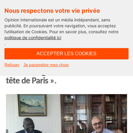
Nous respectons votre vie privée
Opinion Internationale est un média indépendant, sans
publicité. En poursuivant votre navigation, vous acceptez
l’utilisation de Cookies. Pour en savoir plus, consultez notre
Opinion Outre-Mer
politique de confidentialité ici
.
09H32 - jeudi 14 août 2025
ACCEPTER LES COOKIES
André Atallah : « Jacques Martial,
Refuser
Je paramètre mes choix
c’était l’élégance des Outre-mer à la
tête de Paris ».