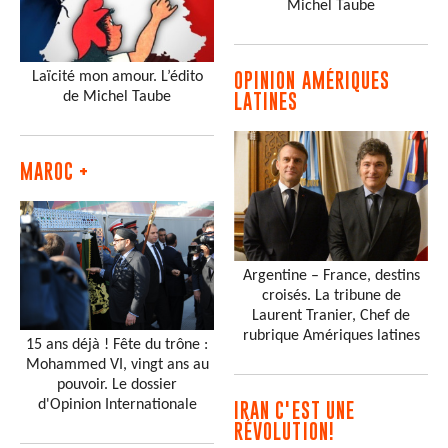
Michel Taube
Laïcité mon amour. L’édito
OPINION AMÉRIQUES
de Michel Taube
LATINES
MAROC +
Argentine – France, destins
croisés. La tribune de
Laurent Tranier, Chef de
rubrique Amériques latines
15 ans déjà ! Fête du trône :
Mohammed VI, vingt ans au
pouvoir. Le dossier
d'Opinion Internationale
IRAN C'EST UNE
RÉVOLUTION!