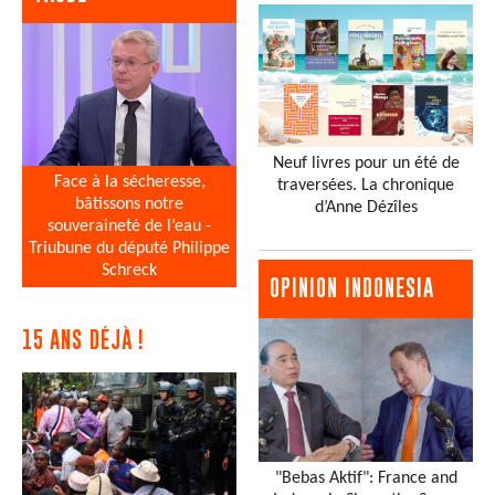
Neuf livres pour un été de
Face à la sécheresse,
traversées. La chronique
bâtissons notre
d’Anne Dézîles
souveraineté de l’eau -
Triubune du député Philippe
Schreck
OPINION INDONESIA
15 ANS DÉJÀ !
"Bebas Aktif": France and