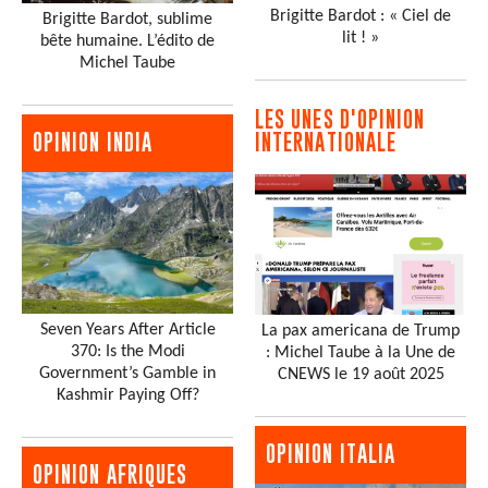
Brigitte Bardot : « Ciel de
Brigitte Bardot, sublime
lit ! »
bête humaine. L’édito de
Michel Taube
LES UNES D'OPINION
INTERNATIONALE
OPINION INDIA
Seven Years After Article
La pax americana de Trump
370: Is the Modi
: Michel Taube à la Une de
Government’s Gamble in
CNEWS le 19 août 2025
Kashmir Paying Off?
OPINION ITALIA
OPINION AFRIQUES