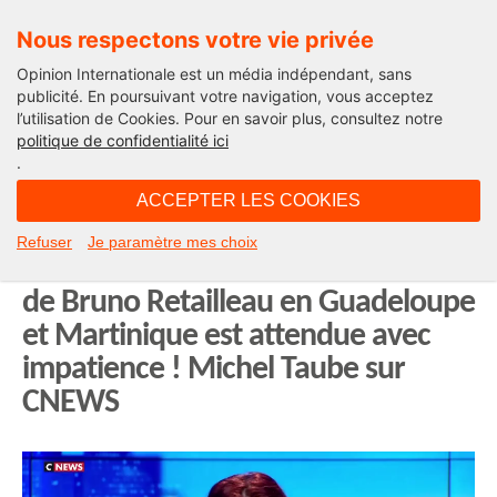
Nous respectons votre vie privée
Opinion Internationale est un média indépendant, sans
publicité. En poursuivant votre navigation, vous acceptez
l’utilisation de Cookies. Pour en savoir plus, consultez notre
Opinion Outre-Mer
politique de confidentialité ici
.
12H24 - mardi 12 août 2025
ACCEPTER LES COOKIES
Le narcotrafic français provient de
Refuser
Je paramètre mes choix
Colombie via nos Antilles. La visite
de Bruno Retailleau en Guadeloupe
et Martinique est attendue avec
impatience ! Michel Taube sur
CNEWS
Lecteur
vidéo