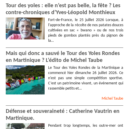
Tour des yoles : elle n’est pas belle, la fête ? Les
contre-chroniques d’Yves-Léopold Monthieux
Fort-de-France, le 25 juillet 2026 Lorsque, à
l’approche de la récolte de nos patates douces
cultivées en sac « bwano » ou de nos trois
pieds de gombos plantés près du pignon de
la…
Mais qui donc a sauvé le Tour des Yoles Rondes
en Martinique ? L’édito de Michel Taube
Le Tour des Yoles Rondes de la Martinique a
commencé hier dimanche 26 juillet 2026. Ce
n’est pas une simple compétition sportive.
C’est un patrimoine vivant, un événement qui
rassemble petits et…
Michel
Taube
Défense et souveraineté : Catherine Vautrin en
Martinique.
Pendant trop longtemps, les outre-mer ont