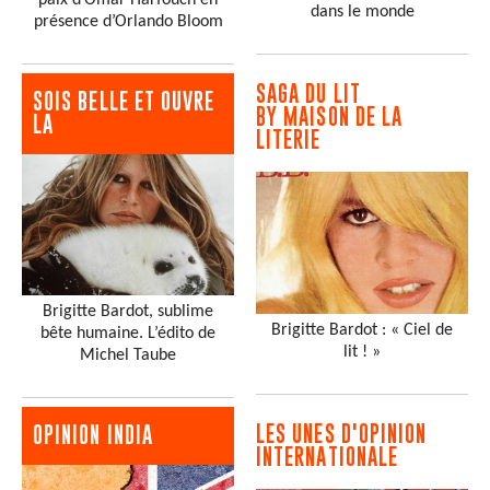
paix d’Omar Harfouch en
dans le monde
présence d’Orlando Bloom
SAGA DU LIT
SOIS BELLE ET OUVRE
BY MAISON DE LA
LA
LITERIE
Brigitte Bardot, sublime
Brigitte Bardot : « Ciel de
bête humaine. L’édito de
lit ! »
Michel Taube
LES UNES D'OPINION
OPINION INDIA
INTERNATIONALE