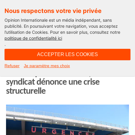
Nous respectons votre vie privée
Opinion Internationale est un média indépendant, sans
publicité. En poursuivant votre navigation, vous acceptez
l’utilisation de Cookies. Pour en savoir plus, consultez notre
Opinion Outre-Mer
politique de confidentialité ici
.
10H54 - lundi 11 août 2025
ACCEPTER LES COOKIES
Nouvelle-Calédonie : les urgences
Refuser
Je paramètre mes choix
du Médipôle débordées, le
syndicat dénonce une crise
structurelle