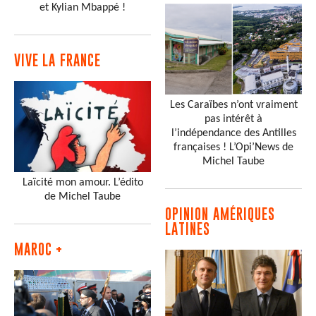
et Kylian Mbappé !
VIVE LA FRANCE
Les Caraïbes n’ont vraiment
pas intérêt à
l’indépendance des Antilles
françaises ! L’Opi’News de
Michel Taube
Laïcité mon amour. L’édito
de Michel Taube
OPINION AMÉRIQUES
LATINES
MAROC +