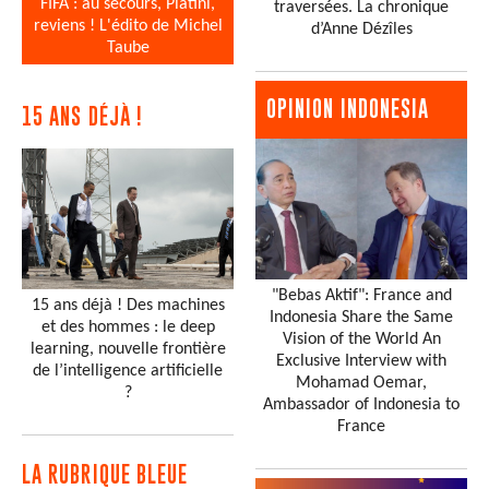
FIFA : au secours, Platini,
traversées. La chronique
reviens ! L'édito de Michel
d’Anne Dézîles
Taube
OPINION INDONESIA
15 ANS DÉJÀ !
"Bebas Aktif": France and
15 ans déjà ! Des machines
Indonesia Share the Same
et des hommes : le deep
Vision of the World An
learning, nouvelle frontière
Exclusive Interview with
de l’intelligence artificielle
Mohamad Oemar,
?
Ambassador of Indonesia to
France
LA RUBRIQUE BLEUE