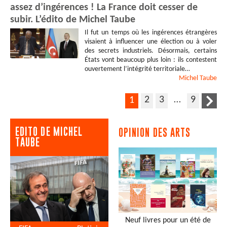
assez d’ingérences ! La France doit cesser de
subir. L’édito de Michel Taube
Il fut un temps où les ingérences étrangères
visaient à influencer une élection ou à voler
des secrets industriels. Désormais, certains
États vont beaucoup plus loin : ils contestent
ouvertement l’intégrité territoriale…
Michel
Taube
2
3
…
9
1
EDITO DE MICHEL
OPINION DES ARTS
TAUBE
Neuf livres pour un été de