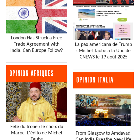
London Has Struck a Free
Trade Agreement with
La pax americana de Trump
India. Can Europe Follow?
: Michel Taube à la Une de
CNEWS le 19 août 2025
OPINION AFRIQUES
OPINION ITALIA
Fête du trône : le choix du
Maroc. L'édito de Michel
From Glasgow to Amdavad:
Taube
Can India Breathe New Life