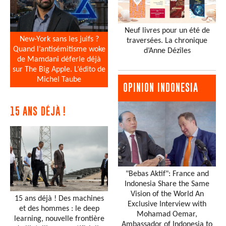
Neuf livres pour un été de
New-York sans les juifs ?
traversées. La chronique
Quand l’antisémitisme woke
d’Anne Dézîles
de Mamdani déferle déjà
sur The Big Apple. L’édito de
Michel Taube
OPINION INDONESIA
15 ANS DÉJÀ !
"Bebas Aktif": France and
Indonesia Share the Same
Vision of the World An
15 ans déjà ! Des machines
Exclusive Interview with
et des hommes : le deep
Mohamad Oemar,
learning, nouvelle frontière
Ambassador of Indonesia to