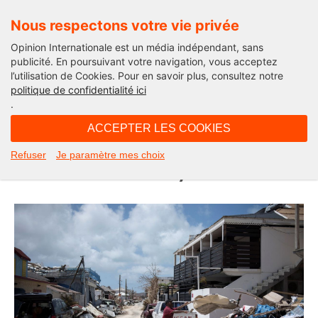
Nous respectons votre vie privée
Opinion Internationale est un média indépendant, sans
publicité. En poursuivant votre navigation, vous acceptez
l’utilisation de Cookies. Pour en savoir plus, consultez notre
Opinion Outre-Mer
politique de confidentialité ici
.
17H23 - mardi 5 août 2025
ACCEPTER LES COOKIES
Saint-Martin se retrousse les
Refuser
Je paramètre mes choix
manches avant les cyclones