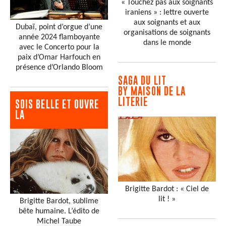
« Touchez pas aux soignants
iraniens » : lettre ouverte
aux soignants et aux
Dubaï, point d’orgue d’une
organisations de soignants
année 2024 flamboyante
dans le monde
avec le Concerto pour la
paix d’Omar Harfouch en
présence d’Orlando Bloom
SAGA DU LIT
BY MAISON DE LA
LITERIE
SOIS BELLE ET OUVRE
LA
Brigitte Bardot : « Ciel de
lit ! »
Brigitte Bardot, sublime
bête humaine. L’édito de
Michel Taube