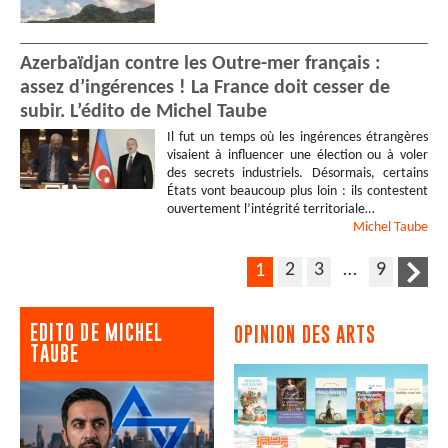
Azerbaïdjan contre les Outre-mer français :
assez d’ingérences ! La France doit cesser de
subir. L’édito de Michel Taube
Il fut un temps où les ingérences étrangères
visaient à influencer une élection ou à voler
des secrets industriels. Désormais, certains
États vont beaucoup plus loin : ils contestent
ouvertement l’intégrité territoriale…
Michel
Taube
2
3
…
9
1
EDITO DE MICHEL
OPINION DES ARTS
TAUBE