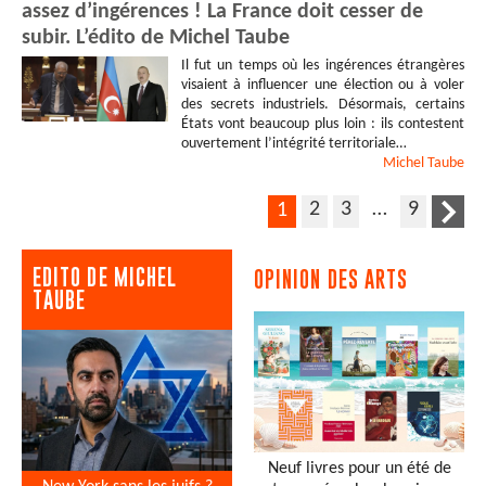
assez d’ingérences ! La France doit cesser de
subir. L’édito de Michel Taube
Il fut un temps où les ingérences étrangères
visaient à influencer une élection ou à voler
des secrets industriels. Désormais, certains
États vont beaucoup plus loin : ils contestent
ouvertement l’intégrité territoriale…
Michel
Taube
2
3
…
9
1
EDITO DE MICHEL
OPINION DES ARTS
TAUBE
Neuf livres pour un été de