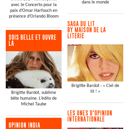
dans le monde
avec le Concerto pour la
paix d’Omar Harfouch en
présence d’Orlando Bloom
SAGA DU LIT
BY MAISON DE LA
LITERIE
SOIS BELLE ET OUVRE
LA
Brigitte Bardot : « Ciel de
lit ! »
Brigitte Bardot, sublime
bête humaine. L’édito de
Michel Taube
LES UNES D'OPINION
INTERNATIONALE
OPINION INDIA