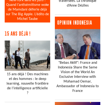
New-York sans les juifs ?
traversées. La chronique
Quand l’antisémitisme woke
d’Anne Dézîles
de Mamdani déferle déjà
sur The Big Apple. L’édito de
Michel Taube
OPINION INDONESIA
15 ANS DÉJÀ !
"Bebas Aktif": France and
Indonesia Share the Same
Vision of the World An
15 ans déjà ! Des machines
Exclusive Interview with
et des hommes : le deep
Mohamad Oemar,
learning, nouvelle frontière
Ambassador of Indonesia to
de l’intelligence artificielle
France
?