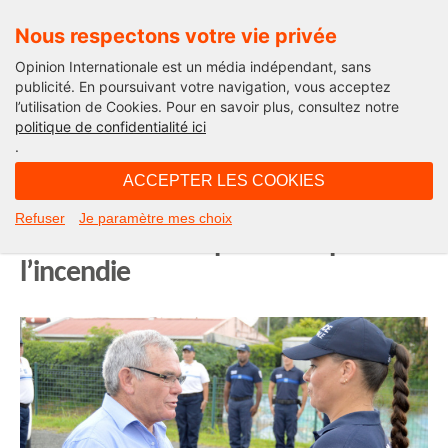
Nous respectons votre vie privée
Opinion Internationale est un média indépendant, sans
publicité. En poursuivant votre navigation, vous acceptez
l’utilisation de Cookies. Pour en savoir plus, consultez notre
Opinion Outre-Mer
politique de confidentialité ici
.
17H21 - mardi 5 août 2025
ACCEPTER LES COOKIES
Nouvelle-Calédonie : Dumbéa
Refuser
Je paramètre mes choix
installe enfin ses policiers après
l’incendie