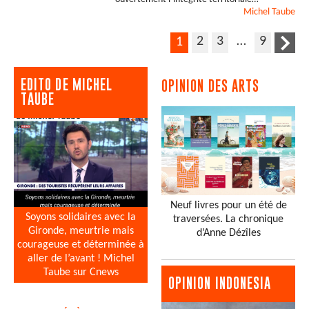
Michel
Taube
2
3
…
9
1
EDITO DE MICHEL
OPINION DES ARTS
TAUBE
Neuf livres pour un été de
Soyons solidaires avec la
traversées. La chronique
Gironde, meurtrie mais
d’Anne Dézîles
courageuse et déterminée à
aller de l’avant ! Michel
Taube sur Cnews
OPINION INDONESIA