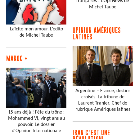
françaises ! L’Opi’News de
Michel Taube
Laïcité mon amour. L’édito
OPINION AMÉRIQUES
de Michel Taube
LATINES
MAROC +
Argentine – France, destins
croisés. La tribune de
Laurent Tranier, Chef de
rubrique Amériques latines
15 ans déjà ! Fête du trône :
Mohammed VI, vingt ans au
pouvoir. Le dossier
d'Opinion Internationale
IRAN C'EST UNE