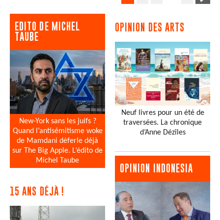
EDITO DE MICHEL
OPINION DES ARTS
TAUBE
Neuf livres pour un été de
New-York sans les juifs ?
traversées. La chronique
Quand l’antisémitisme woke
d’Anne Dézîles
de Mamdani déferle déjà
sur The Big Apple. L’édito de
Michel Taube
OPINION INDONESIA
15 ANS DÉJÀ !