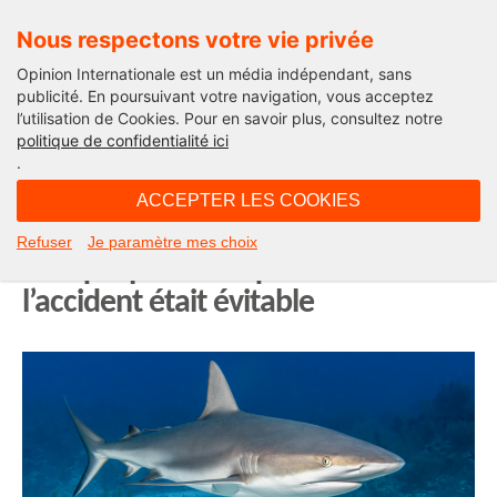
Nous respectons votre vie privée
Opinion Internationale est un média indépendant, sans
publicité. En poursuivant votre navigation, vous acceptez
l’utilisation de Cookies. Pour en savoir plus, consultez notre
Opinion Outre-Mer
politique de confidentialité ici
.
10H03 - mercredi 30 juillet 2025
ACCEPTER LES COOKIES
Tahiti : un enfant sévèrement
Refuser
Je paramètre mes choix
attaqué par un requin à Taiohae :
l’accident était évitable