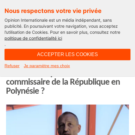
Nous respectons votre vie privée
Opinion Internationale est un média indépendant, sans
publicité. En poursuivant votre navigation, vous acceptez
l’utilisation de Cookies. Pour en savoir plus, consultez notre
Opinion Outre-Mer
politique de confidentialité ici
.
09H54 - mardi 29 juillet 2025
ACCEPTER LES COOKIES
Alexandre Rochatte, ancien Préfet
Refuser
Je paramètre mes choix
de Guadeloupe bientôt Haut-
commissaire de la République en
Polynésie ?