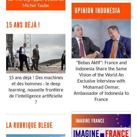
Michel Taube
OPINION INDONESIA
15 ANS DÉJÀ !
"Bebas Aktif": France and
Indonesia Share the Same
Vision of the World An
15 ans déjà ! Des machines
Exclusive Interview with
et des hommes : le deep
Mohamad Oemar,
learning, nouvelle frontière
Ambassador of Indonesia to
de l’intelligence artificielle
France
?
LA RUBRIQUE BLEUE