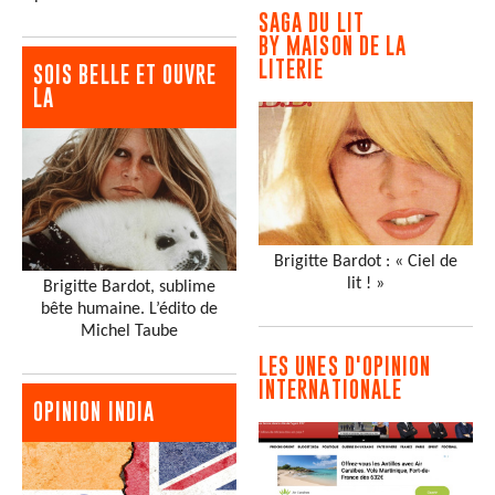
SAGA DU LIT
BY MAISON DE LA
LITERIE
SOIS BELLE ET OUVRE
LA
Brigitte Bardot : « Ciel de
lit ! »
Brigitte Bardot, sublime
bête humaine. L’édito de
Michel Taube
LES UNES D'OPINION
INTERNATIONALE
OPINION INDIA