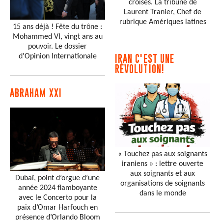
croisés. La tribune de
Laurent Tranier, Chef de
rubrique Amériques latines
15 ans déjà ! Fête du trône :
Mohammed VI, vingt ans au
pouvoir. Le dossier
d'Opinion Internationale
IRAN C'EST UNE
RÉVOLUTION!
ABRAHAM XXI
« Touchez pas aux soignants
iraniens » : lettre ouverte
aux soignants et aux
Dubaï, point d’orgue d’une
organisations de soignants
année 2024 flamboyante
dans le monde
avec le Concerto pour la
paix d’Omar Harfouch en
présence d’Orlando Bloom