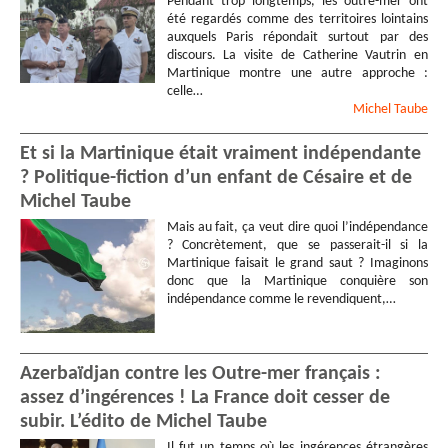
Pendant trop longtemps, les outre-mer ont
été regardés comme des territoires lointains
auxquels Paris répondait surtout par des
discours. La visite de Catherine Vautrin en
Martinique montre une autre approche :
celle…
Michel
Taube
Et si la Martinique était vraiment indépendante
? Politique-fiction d’un enfant de Césaire et de
Michel Taube
Mais au fait, ça veut dire quoi l’indépendance
? Concrètement, que se passerait-il si la
Martinique faisait le grand saut ? Imaginons
donc que la Martinique conquière son
indépendance comme le revendiquent,…
Azerbaïdjan contre les Outre-mer français :
assez d’ingérences ! La France doit cesser de
subir. L’édito de Michel Taube
Il fut un temps où les ingérences étrangères