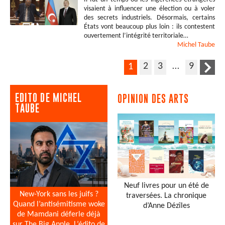
visaient à influencer une élection ou à voler
des secrets industriels. Désormais, certains
États vont beaucoup plus loin : ils contestent
ouvertement l’intégrité territoriale…
Michel
Taube
2
3
…
9
1
EDITO DE MICHEL
OPINION DES ARTS
TAUBE
Neuf livres pour un été de
New-York sans les juifs ?
traversées. La chronique
Quand l’antisémitisme woke
d’Anne Dézîles
de Mamdani déferle déjà
sur The Big Apple. L’édito de