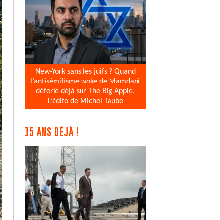
New-York sans les juifs ? Quand
l’antisémitisme woke de Mamdani
déferle déjà sur The Big Apple.
L’édito de Michel Taube
15 ANS DÉJÀ !