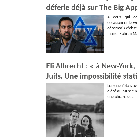
déferle déjà sur The Big Ap
À ceux qui do
occasionner le wo
désormais d’obse
maire, Zohran Ma
Eli Albrecht : « à New-York
Juifs. Une impossibilité stat
Lorsque j’étais 
d’été au Musée mé
une phrase qui…