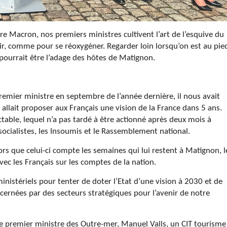
ère Macron, nos premiers ministres cultivent l’art de l’esquive du
nir, comme pour se réoxygéner. Regarder loin lorsqu’on est au pie
 pourrait être l’adage des hôtes de Matignon.
emier ministre en septembre de l’année dernière, il nous avait
allait proposer aux Français une vision de la France dans 5 ans.
ctable, lequel n’a pas tardé à être actionné après deux mois à
socialistes, les Insoumis et le Rassemblement national.
s que celui-ci compte les semaines qui lui restent à Matignon, l
ec les Français sur les comptes de la nation.
ministériels pour tenter de doter l’Etat d’une vision à 2030 et de
ernées par des secteurs stratégiques pour l’avenir de notre
e premier ministre des Outre-mer, Manuel Valls, un CIT tourisme