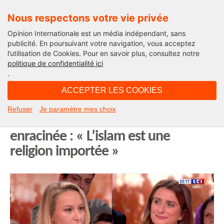
Nous respectons votre vie privée
Opinion Internationale est un média indépendant, sans
publicité. En poursuivant votre navigation, vous acceptez
l’utilisation de Cookies. Pour en savoir plus, consultez notre
Edito
politique de confidentialité ici
.
09H35 - vendredi 19 décembre 2025
ACCEPTER LES COOKIES
Face à Marine Tondelier, Marion
Refuser
Je paramètre mes choix
Maréchal défend une laïcité
enracinée : « L’islam est une
religion importée »