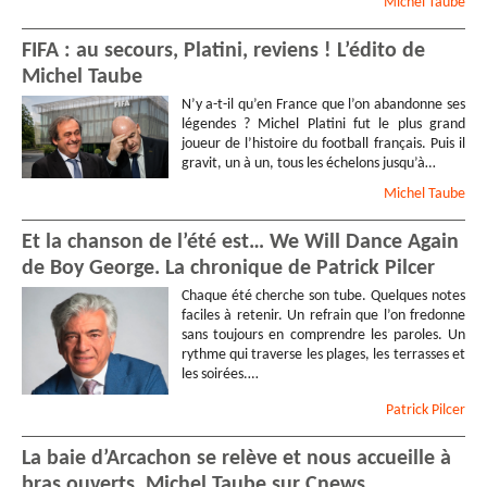
Michel
Taube
FIFA : au secours, Platini, reviens ! L’édito de
Michel Taube
N’y a-t-il qu’en France que l’on abandonne ses
légendes ? Michel Platini fut le plus grand
joueur de l’histoire du football français. Puis il
gravit, un à un, tous les échelons jusqu’à…
Michel
Taube
Et la chanson de l’été est… We Will Dance Again
de Boy George. La chronique de Patrick Pilcer
Chaque été cherche son tube. Quelques notes
faciles à retenir. Un refrain que l’on fredonne
sans toujours en comprendre les paroles. Un
rythme qui traverse les plages, les terrasses et
les soirées.…
Patrick
Pilcer
La baie d’Arcachon se relève et nous accueille à
bras ouverts. Michel Taube sur Cnews