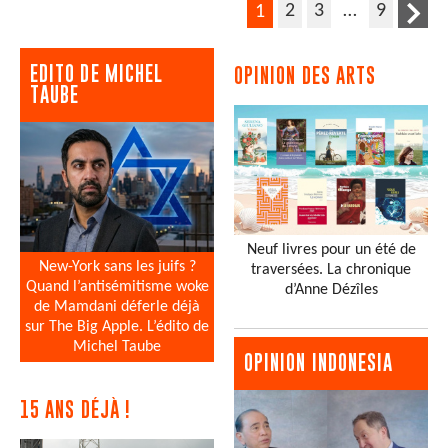
2
3
…
9
1
EDITO DE MICHEL
OPINION DES ARTS
TAUBE
Neuf livres pour un été de
New-York sans les juifs ?
traversées. La chronique
Quand l’antisémitisme woke
d’Anne Dézîles
de Mamdani déferle déjà
sur The Big Apple. L’édito de
Michel Taube
OPINION INDONESIA
15 ANS DÉJÀ !