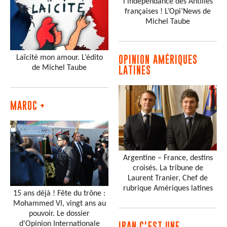
l’indépendance des Antilles
françaises ! L’Opi’News de
Michel Taube
Laïcité mon amour. L’édito
OPINION AMÉRIQUES
de Michel Taube
LATINES
MAROC +
Argentine – France, destins
croisés. La tribune de
Laurent Tranier, Chef de
rubrique Amériques latines
15 ans déjà ! Fête du trône :
Mohammed VI, vingt ans au
pouvoir. Le dossier
d'Opinion Internationale
IRAN C'EST UNE