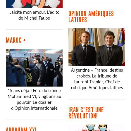
Laïcité mon amour. L’édito
OPINION AMÉRIQUES
de Michel Taube
LATINES
MAROC +
Argentine – France, destins
croisés. La tribune de
Laurent Tranier, Chef de
rubrique Amériques latines
15 ans déjà ! Fête du trône :
Mohammed VI, vingt ans au
pouvoir. Le dossier
d'Opinion Internationale
IRAN C'EST UNE
RÉVOLUTION!
ABRAHAM XXI