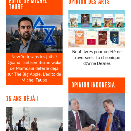
EDITO DE MICHEL
OPINION DES ARTS
TAUBE
Neuf livres pour un été de
New-York sans les juifs ?
traversées. La chronique
Quand l’antisémitisme woke
d’Anne Dézîles
de Mamdani déferle déjà
sur The Big Apple. L’édito de
Michel Taube
OPINION INDONESIA
15 ANS DÉJÀ !