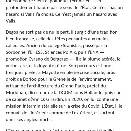
fonctionnaire
: lettré, politique, technicien — et
profondément habité par le sens de l’État. Ce n’est pas un
hasard si Valls l’a choisi. Ce n’est jamais un hasard avec
Valls.
Degos ne sort pas de nulle part. Il surgit d’une tradition
bien française, celle des têtes pensantes aux mains
calleuses. Ancien du collège Stanislas, passé par la
Sorbonne, l’EHESS, Sciences Po Aix, puis l’ENA —
promotion Cyrano de Bergerac —, il a la plume acérée, le
verbe rare, et la loyauté têtue. Son parcours est une
fresque : préfet à Mayotte en pleine crise sociale, bras
droit de Borloo pour le Grenelle de l’environnement,
artisan de l’architecture du Grand Paris, préfet du
Morbihan, directeur de la DGOM sous Hollande, puis chef
de cabinet d’Annick Girardin. En 2020, on lui confie une
mission interministérielle sur la crise du Covid. L’État, il le
connaît de l’intérieur comme de l’extérieur, et surtout
dans ses angles morts.
L’Outre-mer, pour lui, n’est pas un simple portefeuille