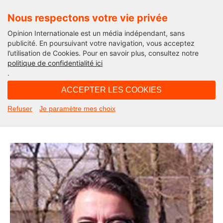
Nous respectons votre vie privée
Opinion Internationale est un média indépendant, sans
publicité. En poursuivant votre navigation, vous acceptez
l’utilisation de Cookies. Pour en savoir plus, consultez notre
Opinion Outre-Mer
politique de confidentialité ici
.
18H21 - lundi 21 juillet 2025
ACCEPTER LES COOKIES
Thomas Degos, la lame de fond de
Refuser
Je paramètre mes choix
Manuel Valls