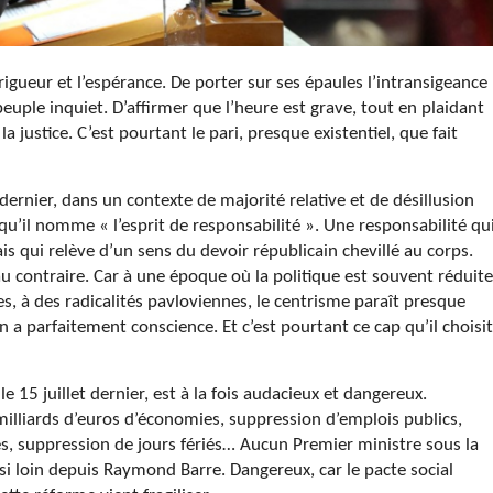
a rigueur et l’espérance. De porter sur ses épaules l’intransigeance
peuple inquiet. D’affirmer que l’heure est grave, tout en plaidant
a justice. C’est pourtant le pari, presque existentiel, que fait
ernier, dans un contexte de majorité relative et de désillusion
 qu’il nomme « l’esprit de responsabilité ». Une responsabilité qu
is qui relève d’un sens du devoir républicain chevillé au corps.
 au contraire. Car à une époque où la politique est souvent réduite
s, à des radicalités pavloviennes, le centrisme paraît presque
a parfaitement conscience. Et c’est pourtant ce cap qu’il choisit
 le 15 juillet dernier, est à la fois audacieux et dangereux.
8 milliards d’euros d’économies, suppression d’emplois publics,
tes, suppression de jours fériés… Aucun Premier ministre sous la
si loin depuis Raymond Barre. Dangereux, car le pacte social