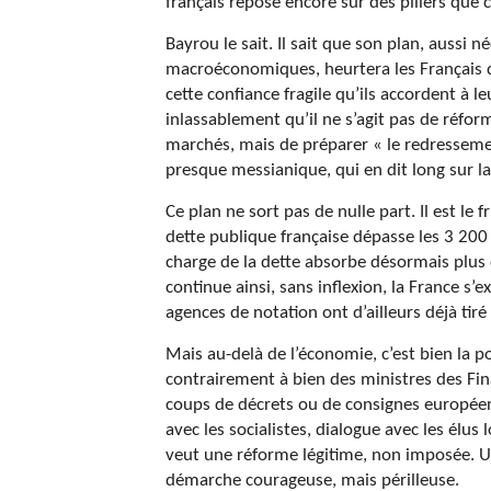
français repose encore sur des piliers que c
Bayrou le sait. Il sait que son plan, aussi n
macroéconomiques, heurtera les Français da
cette confiance fragile qu’ils accordent à leu
inlassablement qu’il ne s’agit pas de réfor
marchés, mais de préparer « le redresseme
presque messianique, qui en dit long sur la 
Ce plan ne sort pas de nulle part. Il est le
dette publique française dépasse les 3 200 m
charge de la dette absorbe désormais plus d
continue ainsi, sans inflexion, la France s
agences de notation ont d’ailleurs déjà ti
Mais au-delà de l’économie, c’est bien la po
contrairement à bien des ministres des Fina
coups de décrets ou de consignes européenn
avec les socialistes, dialogue avec les élus 
veut une réforme légitime, non imposée. U
démarche courageuse, mais périlleuse.