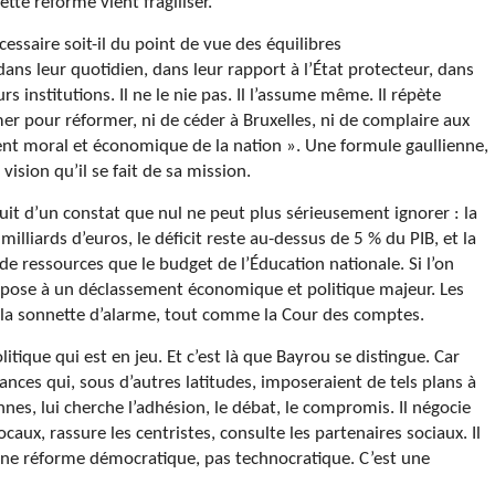
ette réforme vient fragiliser.
écessaire soit-il du point de vue des équilibres
ns leur quotidien, dans leur rapport à l’État protecteur, dans
rs institutions. Il ne le nie pas. Il l’assume même. Il répète
mer pour réformer, ni de céder à Bruxelles, ni de complaire aux
nt moral et économique de la nation ». Une formule gaullienne,
vision qu’il se fait de sa mission.
 fruit d’un constat que nul ne peut plus sérieusement ignorer : la
illiards d’euros, le déficit reste au-dessus de 5 % du PIB, et la
e ressources que le budget de l’Éducation nationale. Si l’on
’expose à un déclassement économique et politique majeur. Les
ré la sonnette d’alarme, tout comme la Cour des comptes.
litique qui est en jeu. Et c’est là que Bayrou se distingue. Car
nces qui, sous d’autres latitudes, imposeraient de tels plans à
es, lui cherche l’adhésion, le débat, le compromis. Il négocie
locaux, rassure les centristes, consulte les partenaires sociaux. Il
ne réforme démocratique, pas technocratique. C’est une