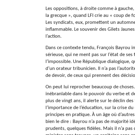
Les oppositions, à droite comme à gauche, f
la grecque », quand LFI crie au « coup de f
Les syndicats, eux, promettent un automne d
inflammable. Le souvenir des Gilets Jaune
l’action.
Dans ce contexte tendu, François Bayrou i
sérieuse, qui ne ment pas sur l’état de se
l’impossible. Une République dialogique, qu
d’un orateur tribunicien. Il n’a pas l’autor
de devoir, de ceux qui prennent des décision
On peut lui reprocher beaucoup de choses. 
inébranlable dans le pouvoir du verbe et d
plus de vingt ans, il alerte sur le déclin de
l’importance de l’éducation, sur la crise 
principes en pratique. À un âge où d’autres s
bien le dire : Bayrou n’a pas de majorité idé
prudents, quelques fidèles. Mais il n’a pas