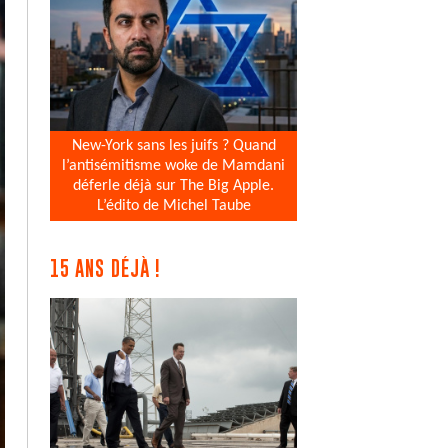
New-York sans les juifs ? Quand
l’antisémitisme woke de Mamdani
déferle déjà sur The Big Apple.
L’édito de Michel Taube
15 ANS DÉJÀ !