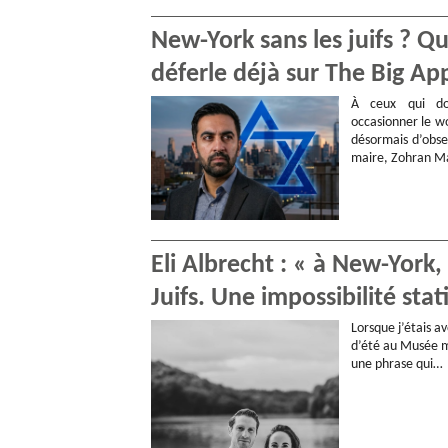
New-York sans les juifs ? 
déferle déjà sur The Big Ap
À ceux qui do
occasionner le wo
désormais d’obse
maire, Zohran Ma
Eli Albrecht : « à New-York
Juifs. Une impossibilité stat
Lorsque j’étais 
d’été au Musée mé
une phrase qui…