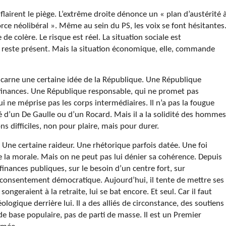
lairent le piège. L’extrême droite dénonce un « plan d’austérité 
orce néolibéral ». Même au sein du PS, les voix se font hésitantes
e colère. Le risque est réel. La situation sociale est
s reste présent. Mais la situation économique, elle, commande
ncarne une certaine idée de la République. Une République
s finances. Une République responsable, qui ne promet pas
i ne méprise pas les corps intermédiaires. Il n’a pas la fougue
ité d’un De Gaulle ou d’un Rocard. Mais il a la solidité des hommes
s difficiles, non pour plaire, mais pour durer.
Une certaine raideur. Une rhétorique parfois datée. Une foi
e la morale. Mais on ne peut pas lui dénier sa cohérence. Depuis
s finances publiques, sur le besoin d’un centre fort, sur
du consentement démocratique. Aujourd’hui, il tente de mettre ses
ongeraient à la retraite, lui se bat encore. Et seul. Car il faut
ologique derrière lui. Il a des alliés de circonstance, des soutiens
 de base populaire, pas de parti de masse. Il est un Premier