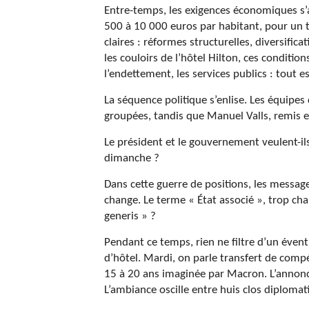
Entre-temps, les exigences économiques s’a
500 à 10 000 euros par habitant, pour un t
claires : réformes structurelles, diversif
les couloirs de l’hôtel Hilton, ces conditio
l’endettement, les services publics : tout e
La séquence politique s’enlise. Les équipe
groupées, tandis que Manuel Valls, remis en
Le président et le gouvernement veulent-ils
dimanche ?
Dans cette guerre de positions, les message
change. Le terme « État associé », trop char
generis » ?
Pendant ce temps, rien ne filtre d’un évent
d’hôtel. Mardi, on parle transfert de comp
15 à 20 ans imaginée par Macron. L’annonce
L’ambiance oscille entre huis clos diploma