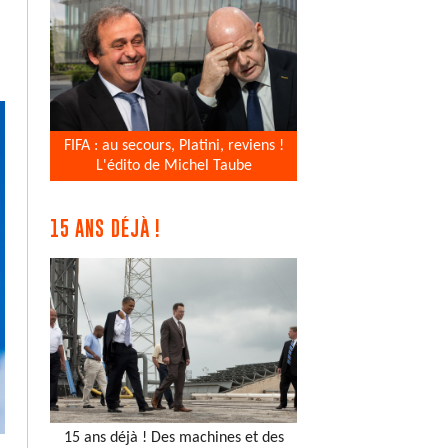
FIFA : au secours, Platini, reviens !
L'édito de Michel Taube
15 ANS DÉJÀ !
15 ans déjà ! Des machines et des