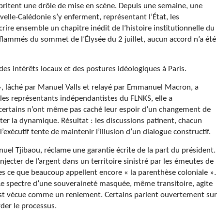
abritent une drôle de mise en scène. Depuis une semaine, une
lle-Calédonie s’y enferment, représentant l’État, les
crire ensemble un chapitre inédit de l’histoire institutionnelle du
nflammés du sommet de l’Élysée du 2 juillet, aucun accord n’a été
des intérêts locaux et des postures idéologiques à Paris.
é », lâché par Manuel Valls et relayé par Emmanuel Macron, a
 les représentants indépendantistes du FLNKS, elle a
 certains n’ont même pas caché leur espoir d’un changement de
r la dynamique. Résultat : les discussions patinent, chacun
’exécutif tente de maintenir l’illusion d’un dialogue constructif.
l Tjibaou, réclame une garantie écrite de la part du président.
éinjecter de l’argent dans un territoire sinistré par les émeutes de
es ce que beaucoup appellent encore « la parenthèse coloniale ».
. Le spectre d’une souveraineté masquée, même transitoire, agite
est vécue comme un reniement. Certains parient ouvertement sur
der le processus.