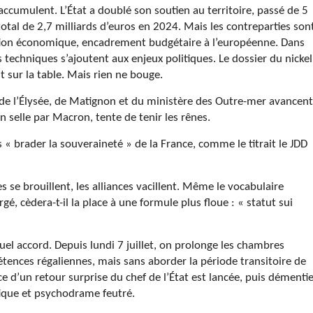
ccumulent. L’État a doublé son soutien au territoire, passé de 5
otal de 2,7 milliards d’euros en 2024. Mais les contreparties son
ication économique, encadrement budgétaire à l’européenne. Dans
ns techniques s’ajoutent aux enjeux politiques. Le dossier du nickel
st sur la table. Mais rien ne bouge.
s de l’Élysée, de Matignon et du ministère des Outre-mer avancent
 selle par Macron, tente de tenir les rênes.
 « brader la souveraineté » de la France, comme le titrait le JDD
s se brouillent, les alliances vacillent. Même le vocabulaire
gé, cèdera-t-il la place à une formule plus floue : « statut sui
uel accord. Depuis lundi 7 juillet, on prolonge les chambres
étences régaliennes, mais sans aborder la période transitoire de
 d’un retour surprise du chef de l’État est lancée, puis démentie
tique et psychodrame feutré.