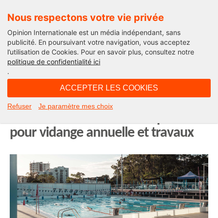
Nous respectons votre vie privée
Opinion Internationale est un média indépendant, sans
publicité. En poursuivant votre navigation, vous acceptez
l’utilisation de Cookies. Pour en savoir plus, consultez notre
Opinion Outre-Mer
politique de confidentialité ici
.
18H28 - vendredi 4 juillet 2025
ACCEPTER LES COOKIES
Vie quotidienne à Nouméa :
Refuser
Je paramètre mes choix
fermeture en cascade des piscines
pour vidange annuelle et travaux