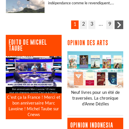
indépendance comme le revendiquent,…
2
3
…
9
1
EDITO DE MICHEL
OPINION DES ARTS
TAUBE
Neuf livres pour un été de
C’est ça la France ! Merci et
traversées. La chronique
bon anniversaire Marc
d’Anne Dézîles
Lavoine ! Michel Taube sur
Cnews
OPINION INDONESIA